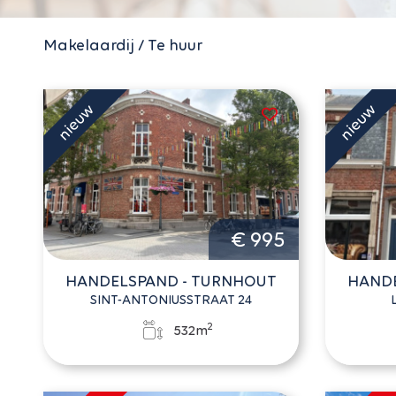
Makelaardij / Te huur
€ 995
HANDELSPAND - TURNHOUT
HANDE
SINT-ANTONIUSSTRAAT 24
2
532m