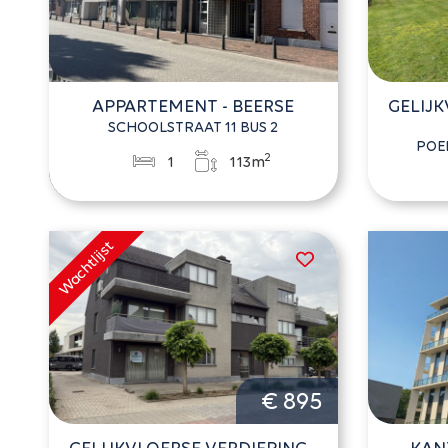
APPARTEMENT - BEERSE
GELIJK
SCHOOLSTRAAT 11 BUS 2
POE
2
1
113m
€ 895
GELIJKVLOERSE VERDIEPING -
KAN