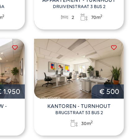
5A
DRUIVENSTRAAT 3 BUS 2
2
2
m
2
70m
 1.950
€ 500
 -
KANTOREN - TURNHOUT
BRUGSTRAAT 53 BUS 2
2
30m