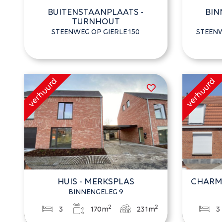
BUITENSTAANPLAATS -
BIN
TURNHOUT
STEENWEG OP GIERLE 150
STEENW
HUIS - MERKSPLAS
CHARM
BINNENGELEG 9
2
2
3
170m
231m