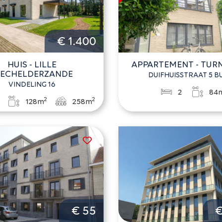
€ 1.400
HUIS - LILLE
APPARTEMENT - TU
ECHELDERZANDE
DUIFHUISSTRAAT 5 BU
VINDELING 16
2
84
2
2
128m
258m
€ 55
€