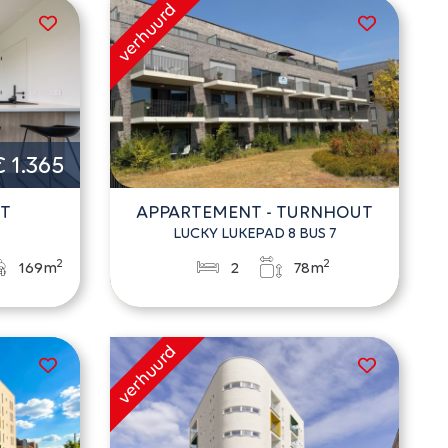
€ 1.365
UT
APPARTEMENT - TURNHOUT
LUCKY LUKEPAD 8 BUS 7
2
2
169m
2
78m