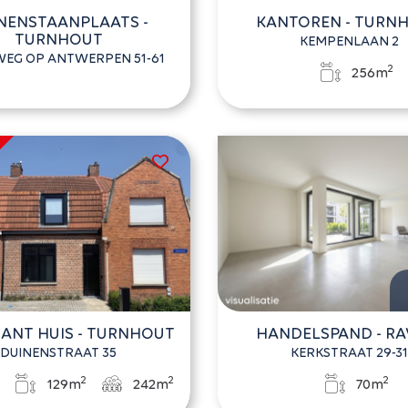
NENSTAANPLAATS -
KANTOREN - TURN
TURNHOUT
KEMPENLAAN 2
EG OP ANTWERPEN 51-61
2
256m
ANT HUIS - TURNHOUT
HANDELSPAND - RA
DUINENSTRAAT 35
KERKSTRAAT 29-3
2
2
2
3
129m
242m
70m