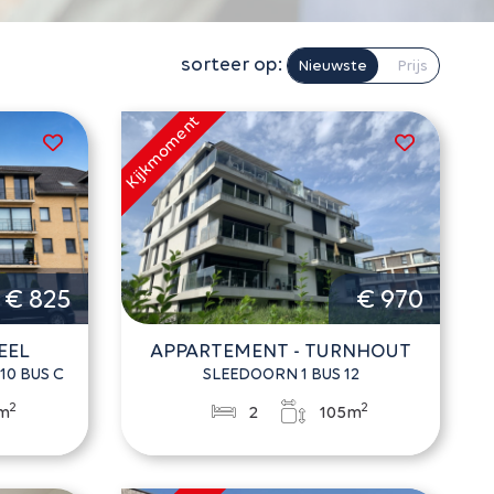
sorteer op:
Nieuwste
Prijs
€ 825
€ 970
EEL
APPARTEMENT - TURNHOUT
10 BUS C
SLEEDOORN 1 BUS 12
2
2
m
2
105m