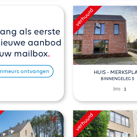
ang als eerste
nieuwe aanbod
 uw mailbox
rimeurs ontvangen
HUIS - MERKSPL
BINNENGELEG 5
3