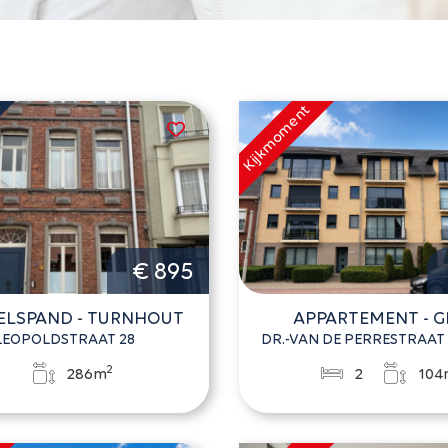
€ 895
LSPAND - TURNHOUT
APPARTEMENT - G
LEOPOLDSTRAAT 28
DR.-VAN DE PERRESTRAAT 
2
286m
2
104