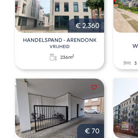
€ 2.360
HANDELSPAND - ARENDONK
W
VRIJHEID
2
236m
3
€ 70