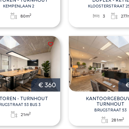
KEMPENLAAN 2
KLOOSTERSTRAAT 2
2
80m
3
277
€ 360
€
TOREN - TURNHOUT
KANTOORGEBOUW
TURNHOUT
RUGSTRAAT 53 BUS 3
BRUGSTRAAT 53
2
21m
2
281m