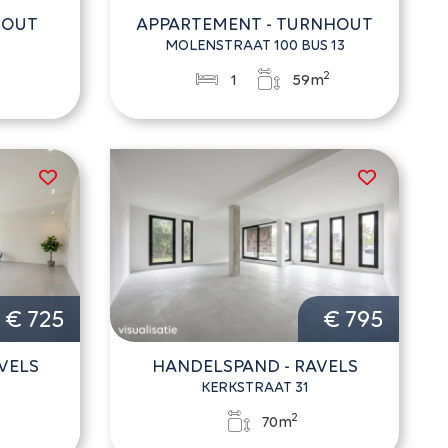
HOUT
APPARTEMENT - TURNHOUT
MOLENSTRAAT 100 BUS 13
2
1
59m
€ 725
€ 795
VELS
HANDELSPAND - RAVELS
1
KERKSTRAAT 31
2
70m