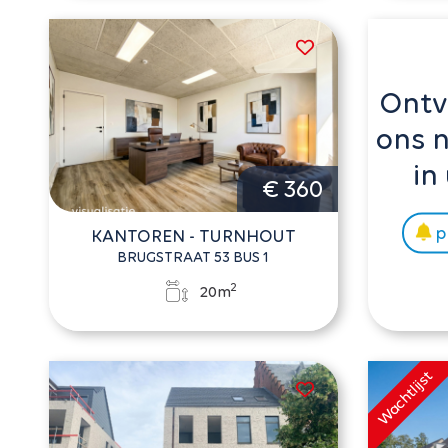
Ontv
ons 
in
€ 360
p
KANTOREN - TURNHOUT
BRUGSTRAAT 53 BUS 1
2
20m