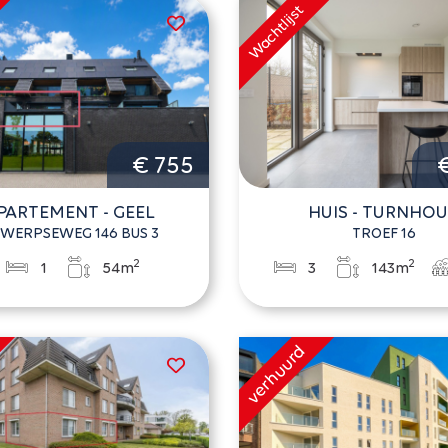
€ 755
PARTEMENT - GEEL
HUIS - TURNHO
WERPSEWEG 146 BUS 3
TROEF 16
2
2
1
54m
3
143m