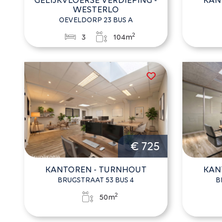
WESTERLO
OEVELDORP 23 BUS A
2
3
104m
€ 725
KANTOREN - TURNHOUT
KAN
BRUGSTRAAT 53 BUS 4
B
2
50m