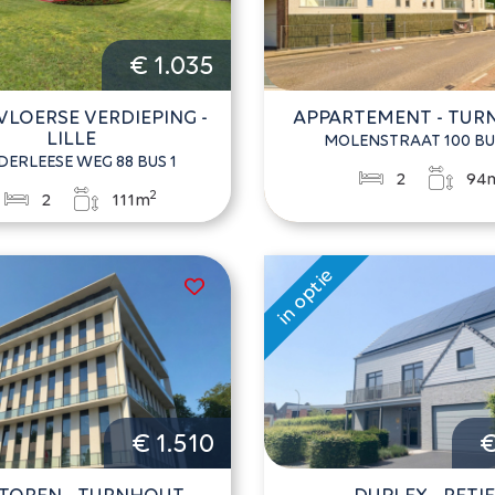
€ 1.035
VLOERSE VERDIEPING -
APPARTEMENT - TU
LILLE
MOLENSTRAAT 100 BU
DERLEESE WEG 88 BUS 1
2
94
2
2
111m
€ 1.510
€
TOREN - TURNHOUT
DUPLEX - RETIE