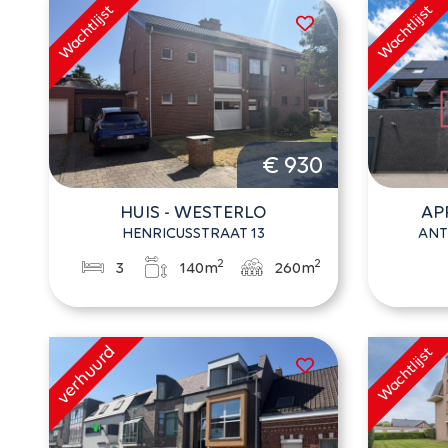
€ 930
HUIS - WESTERLO
AP
HENRICUSSTRAAT 13
ANT
2
2
3
140m
260m