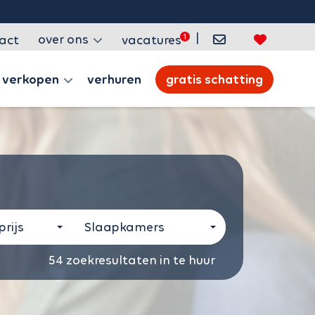
|
over ons
act
vacatures
verkopen
verhuren
gratis schatting
rijs
Slaapkamers
54
zoekresultaten in te huur