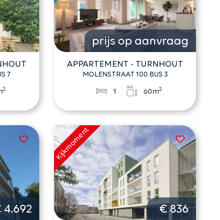
prijs op aanvraag
RNHOUT
APPARTEMENT - TURNHOUT
S 7
MOLENSTRAAT 100 BUS 3
2
2
m
1
60m
 4.692
€ 836