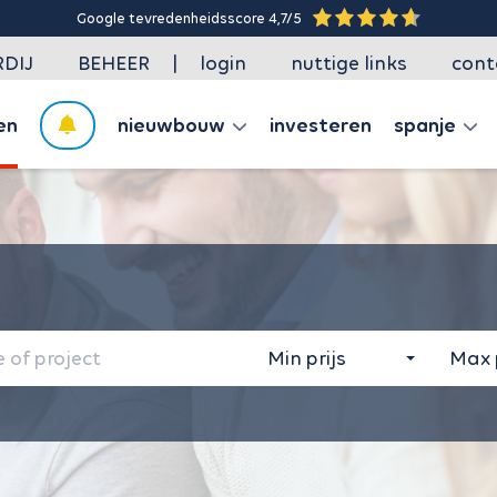
Google tevredenheidsscore 4,7/5
|
DIJ
BEHEER
login
nuttige links
cont
en
nieuwbouw
investeren
spanje
Min prijs
Max p