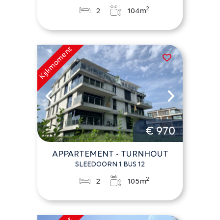
2
2
104m
€ 970
APPARTEMENT - TURNHOUT
SLEEDOORN 1 BUS 12
2
2
105m