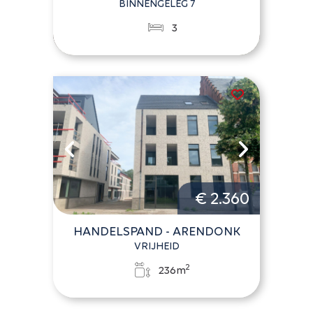
BINNENGELEG 7
3
€ 2.360
HANDELSPAND - ARENDONK
VRIJHEID
2
236m