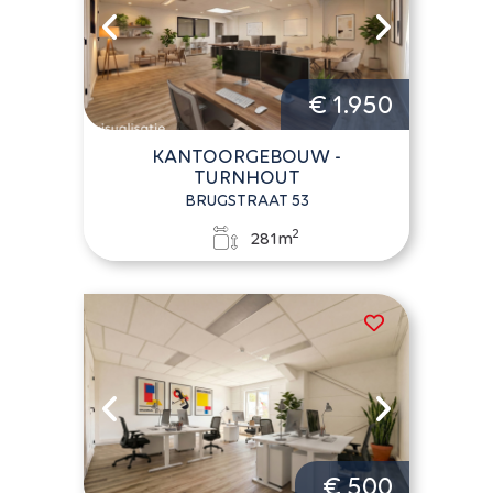
€ 1.950
KANTOORGEBOUW -
TURNHOUT
BRUGSTRAAT 53
2
281m
€ 500