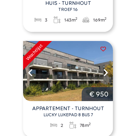
HUIS - TURNHOUT
TROEF 16
2
2
3
143m
169m
€ 950
APPARTEMENT - TURNHOUT
LUCKY LUKEPAD 8 BUS 7
2
2
78m