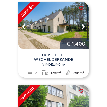
€ 1.400
HUIS - LILLE
WECHELDERZANDE
VINDELING 16
2
2
3
128m
258m