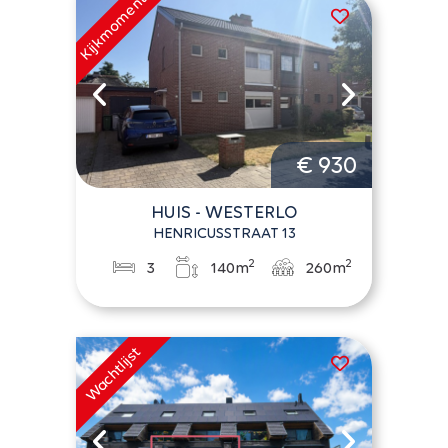
€ 930
HUIS - WESTERLO
HENRICUSSTRAAT 13
2
2
3
140m
260m