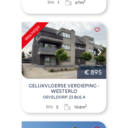
2
1
67m
€ 895
GELIJKVLOERSE VERDIEPING -
WESTERLO
OEVELDORP 23 BUS A
2
3
104m