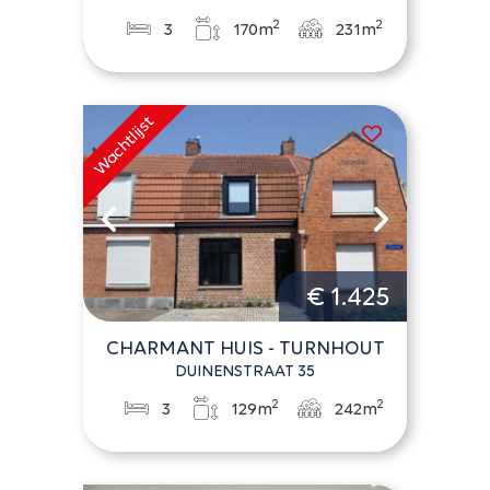
2
2
3
170m
231m
€ 1.425
CHARMANT HUIS - TURNHOUT
DUINENSTRAAT 35
2
2
3
129m
242m