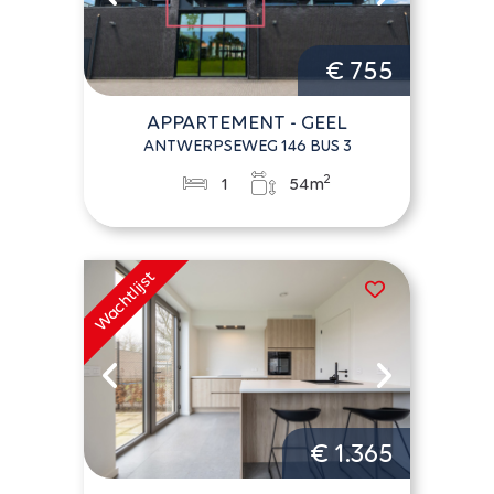
€ 755
APPARTEMENT - GEEL
ANTWERPSEWEG 146 BUS 3
2
1
54m
€ 1.365