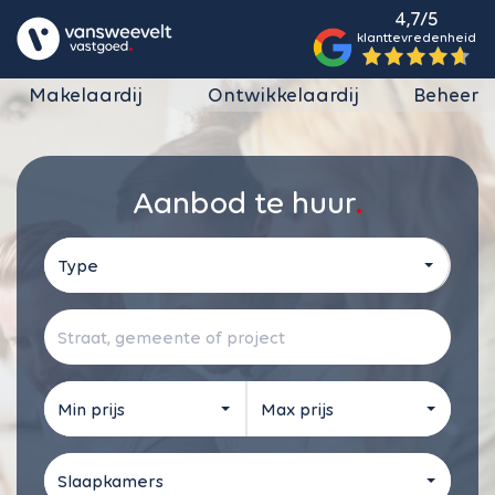
4,7/5
klanttevredenheid
Makelaardij
Ontwikkelaardij
Beheer
Aanbod te huur
Type
Min prijs
Max prijs
Slaapkamers