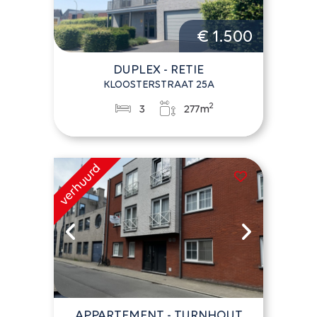
€ 1.500
DUPLEX - RETIE
KLOOSTERSTRAAT 25A
2
3
277m
APPARTEMENT - TURNHOUT