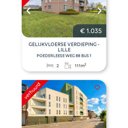
€ 1.035
GELIJKVLOERSE VERDIEPING -
LILLE
POEDERLEESE WEG 88 BUS 1
2
2
111m