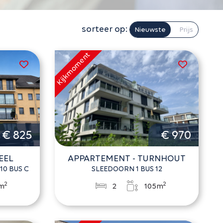
sorteer op:
Nieuwste
Prijs
€ 825
€ 970
EEL
APPARTEMENT - TURNHOUT
10 BUS C
SLEEDOORN 1 BUS 12
2
2
m
2
105m