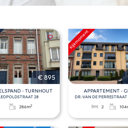
€ 895
LSPAND - TURNHOUT
APPARTEMENT - G
LEOPOLDSTRAAT 28
DR.-VAN DE PERRESTRAAT 
2
286m
2
104