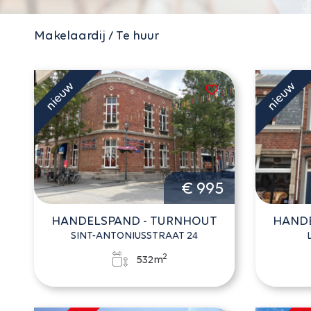
Makelaardij / Te huur
€ 995
HANDELSPAND - TURNHOUT
HANDE
SINT-ANTONIUSSTRAAT 24
2
532m