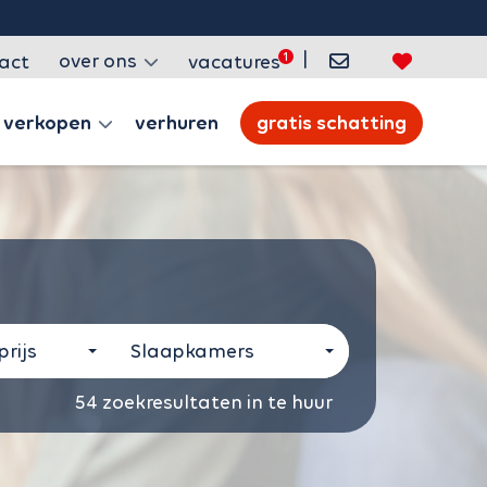
|
over ons
act
vacatures
verkopen
verhuren
gratis schatting
rijs
Slaapkamers
54
zoekresultaten in te huur