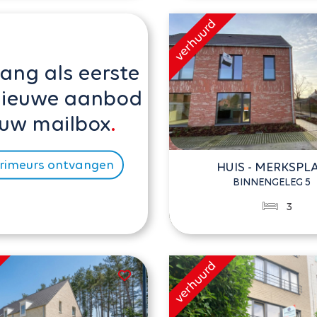
ang als eerste
nieuwe aanbod
 uw mailbox
rimeurs ontvangen
HUIS - MERKSPL
BINNENGELEG 5
3