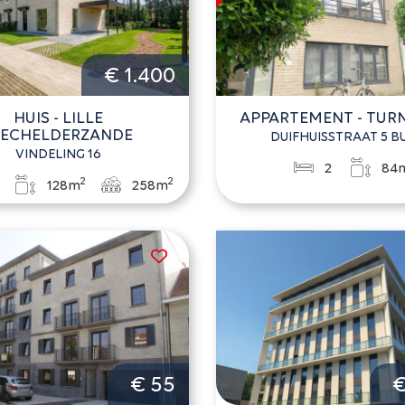
€ 1.400
HUIS - LILLE
APPARTEMENT - TU
ECHELDERZANDE
DUIFHUISSTRAAT 5 BU
VINDELING 16
2
84
2
2
128m
258m
€ 55
€