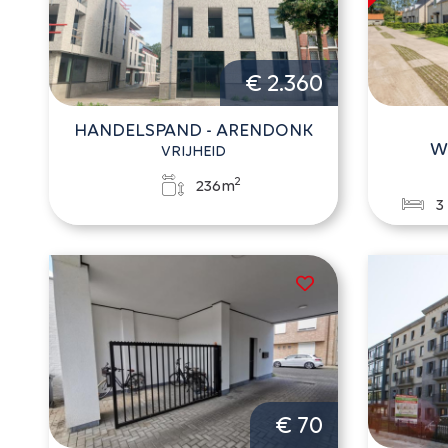
€ 2.360
HANDELSPAND - ARENDONK
W
VRIJHEID
2
236m
3
€ 70