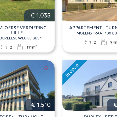
€ 1.035
VLOERSE VERDIEPING -
APPARTEMENT - TU
LILLE
MOLENSTRAAT 100 BU
DERLEESE WEG 88 BUS 1
2
94
2
2
111m
€ 1.510
€
TOREN - TURNHOUT
DUPLEX - RETIE