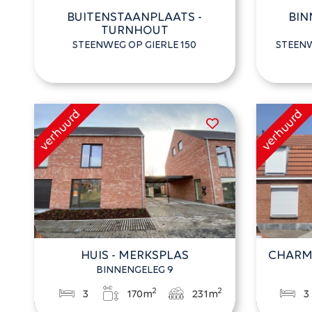
BUITENSTAANPLAATS -
BIN
TURNHOUT
STEENWEG OP GIERLE 150
STEENW
HUIS - MERKSPLAS
CHARM
BINNENGELEG 9
2
2
3
170m
231m