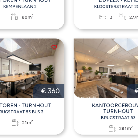
KEMPENLAAN 2
KLOOSTERSTRAAT 2
2
80m
3
277
€ 360
€
TOREN - TURNHOUT
KANTOORGEBOUW
TURNHOUT
RUGSTRAAT 53 BUS 3
BRUGSTRAAT 53
2
21m
2
281m