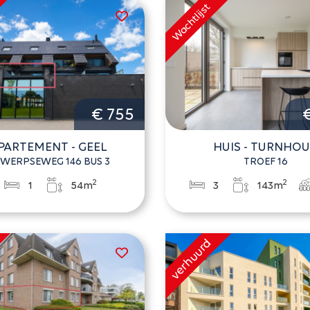
€ 755
PARTEMENT - GEEL
HUIS - TURNHO
WERPSEWEG 146 BUS 3
TROEF 16
2
2
1
54m
3
143m