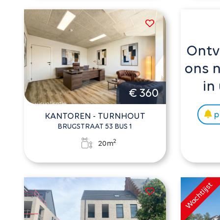
Ontv
ons 
in
€ 360
p
KANTOREN - TURNHOUT
BRUGSTRAAT 53 BUS 1
2
20m