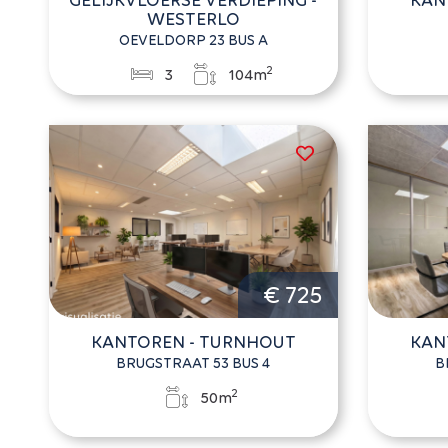
WESTERLO
OEVELDORP 23 BUS A
2
3
104m
€ 725
KANTOREN - TURNHOUT
KAN
BRUGSTRAAT 53 BUS 4
B
2
50m