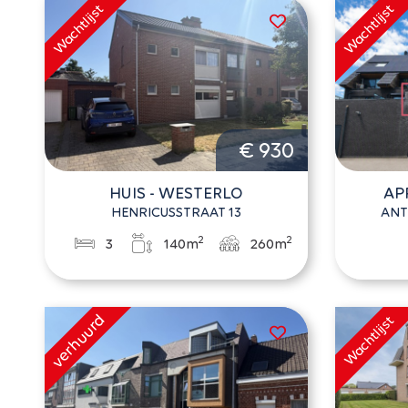
€ 930
HUIS - WESTERLO
AP
HENRICUSSTRAAT 13
ANT
2
2
3
140m
260m