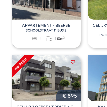
APPARTEMENT - BEERSE
GELIJK
SCHOOLSTRAAT 11 BUS 2
POE
2
1
113m
€ 895
GELIJKVLOERSE VERDIEPING -
KAN