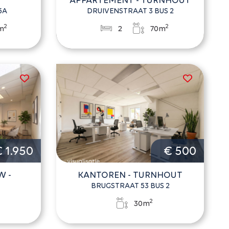
5A
DRUIVENSTRAAT 3 BUS 2
2
2
m
2
70m
 1.950
€ 500
 -
KANTOREN - TURNHOUT
BRUGSTRAAT 53 BUS 2
2
30m