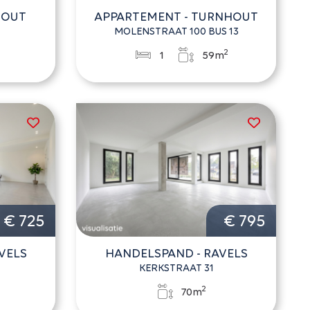
HOUT
APPARTEMENT - TURNHOUT
MOLENSTRAAT 100 BUS 13
2
1
59m
€ 725
€ 795
VELS
HANDELSPAND - RAVELS
1
KERKSTRAAT 31
2
70m