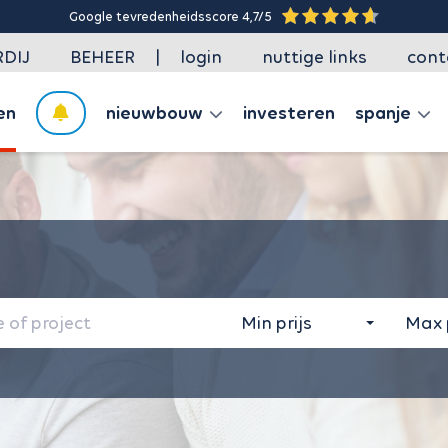
Google tevredenheidsscore 4,7/5
|
DIJ
BEHEER
login
nuttige links
cont
en
nieuwbouw
investeren
spanje
Min prijs
Max p