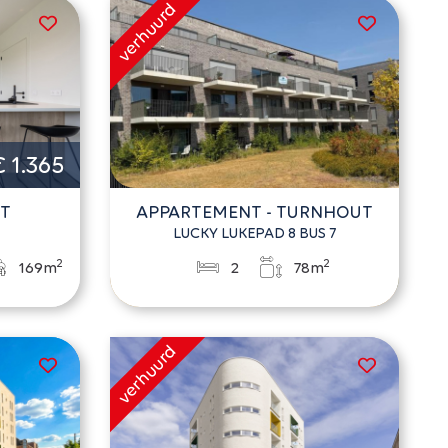
€ 1.365
UT
APPARTEMENT - TURNHOUT
LUCKY LUKEPAD 8 BUS 7
2
2
169m
2
78m