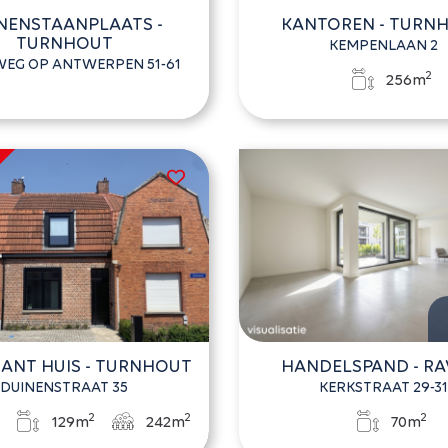
NENSTAANPLAATS -
KANTOREN - TURN
TURNHOUT
KEMPENLAAN 2
EG OP ANTWERPEN 51-61
2
256m
ANT HUIS - TURNHOUT
HANDELSPAND - RA
DUINENSTRAAT 35
KERKSTRAAT 29-3
2
2
2
3
129m
242m
70m