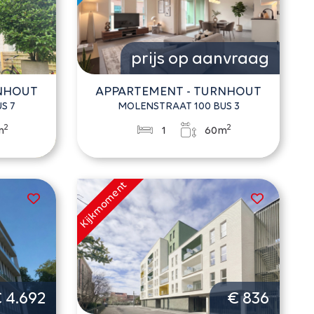
prijs op aanvraag
RNHOUT
APPARTEMENT - TURNHOUT
S 7
MOLENSTRAAT 100 BUS 3
2
2
m
1
60m
 4.692
€ 836