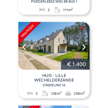
POEDERLEESE WEG 88 BUS 1
2
2
111m
€ 1.400
HUIS - LILLE
WECHELDERZANDE
VINDELING 16
2
2
3
128m
258m