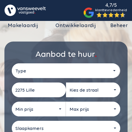
4,7/5
klanttevredenheid
Makelaardij
Ontwikkelaardij
Beheer
Aanbod te huur
Type
Kies de straal
Min prijs
Max prijs
Slaapkamers