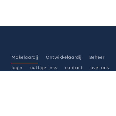
Makelaardij
Ontwikkelaardij
Beheer
login
nuttige links
contact
over ons
Woning verkopen buiten de Kempen ?
Wij bevelen volgende vastgoedkantoren aan voor de verkoo
Leuven | Brussel | Hageland:
www.living-stone.be
|
gespeciali
Dilbeek | Ninove | Halle | Pajottenland:
www.living-stone.be
|
g