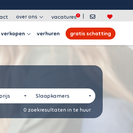
|
over ons
act
vacatures
verkopen
verhuren
gratis schatting
rijs
Slaapkamers
0
zoekresultaten in te huur