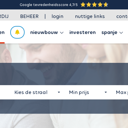
Google tevredenheidsscore 4,7/5
|
DIJ
BEHEER
login
nuttige links
cont
en
nieuwbouw
investeren
spanje
Kies de straal
Min prijs
Max p