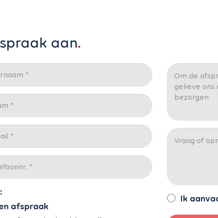
fspraak aan
:
Ik aanva
en afspraak