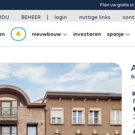
Plan uw gratis schatting in onze agenda
|
DIJ
BEHEER
login
nuttige links
cont
en
nieuwbouw
investeren
spanje