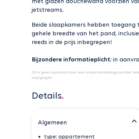
met glazen douchewand voorzien va
jetstreams.
Beide slaapkamers hebben toegang to
gehele breedte van het pand, inclusi
reeds in de prijs inbegrepen!
Bijzondere informatieplicht
: in aanvr
Dit is geen aanbod maar een onderhandelingsvoorstel. All
wijzigingen.
Details
Algemeen
type:
appartement