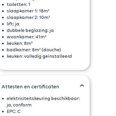
toiletten:
1
slaapkamer 1:
18m²
slaapkamer 2:
10m²
lift:
ja
dubbele beglazing:
ja
woonkamer:
41m²
keuken:
8m²
badkamer:
8m² (douche)
keuken:
volledig geïnstalleerd
Attesten en certificaten
elektriciteitskeuring beschikbaar:
ja, conform
EPC:
C