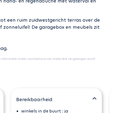
n hand- en regendouche met waterval en
t een ruim zuidwestgericht terras over de
ef zonneluifel! De garagebox en meubels zit
aag.
e informatie onder voorbehoud van materiële vergissingen en/of
Bereikbaarheid
winkels in de buurt :
ja