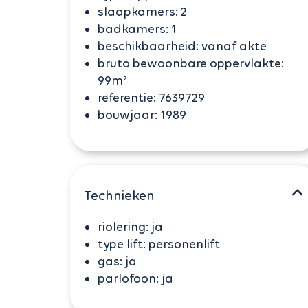
slaapkamers:
2
badkamers:
1
beschikbaarheid:
vanaf akte
bruto bewoonbare oppervlakte:
99m²
referentie:
7639729
bouwjaar:
1989
Technieken
riolering:
ja
type lift:
personenlift
gas:
ja
parlofoon:
ja