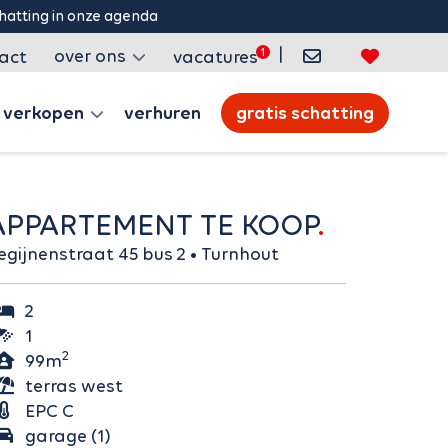
|
over ons
act
vacatures
verkopen
verhuren
gratis schatting
APPARTEMENT TE KOOP
Begijnenstraat 45 bus 2 • Turnhout
2
1
2
99m
terras west
EPC C
garage (1)