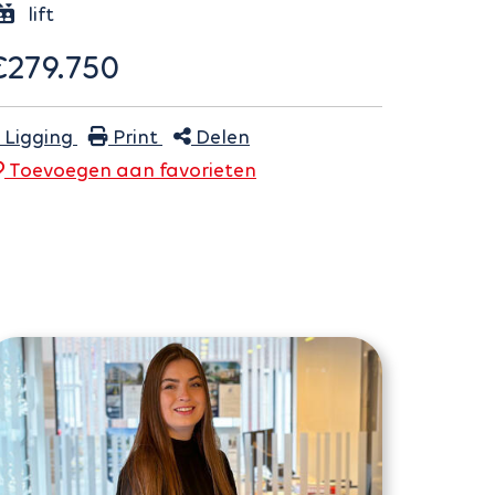
lift
€279.750
Ligging
Print
Delen
Toevoegen aan
favoriet
en