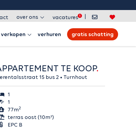
|
over ons
act
vacatures
verkopen
verhuren
gratis schatting
APPARTEMENT TE KOOP
Herentalsstraat 15 bus 2 • Turnhout
1
1
2
77m
terras oost (10m²)
EPC B