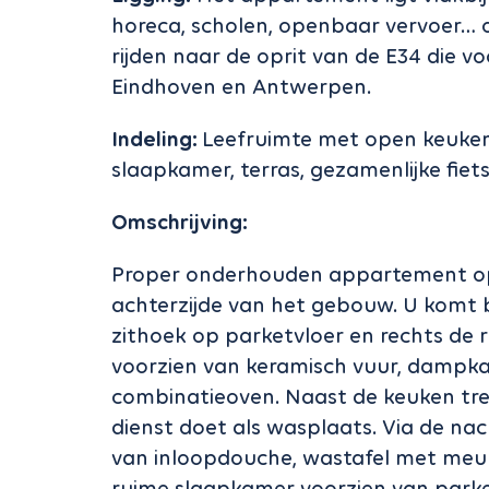
horeca, scholen, openbaar vervoer…
rijden naar de oprit van de E34 die vo
Eindhoven en Antwerpen.
Indeling:
Leefruimte met open keuken
slaapkamer, terras, gezamenlijke fiet
Omschrijving:
Proper onderhouden appartement op d
achterzijde van het gebouw. U komt b
zithoek op parketvloer en rechts de 
voorzien van keramisch vuur, dampka
combinatieoven. Naast de keuken tre
dienst doet als wasplaats. Via de nac
van inloopdouche, wastafel met meube
ruime slaapkamer voorzien van parket