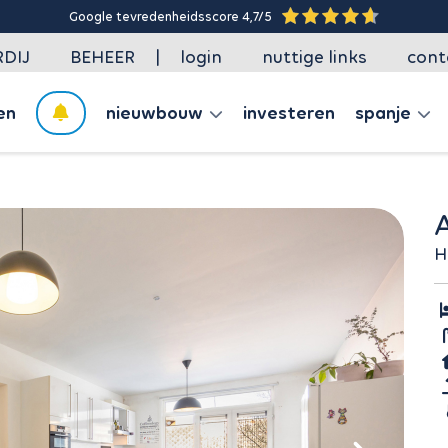
Google tevredenheidsscore 4,7/5
|
DIJ
BEHEER
login
nuttige links
cont
en
nieuwbouw
investeren
spanje