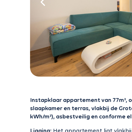
Instapklaar appartement van 77m², op
slaapkamer en terras, vlakbij de Grot
kWh/m²), asbestveilig en conforme ele
Ligging:
Het appartement ligt vlakbij