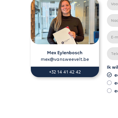
Mex Eylenbosch
mex@vansweevelt.be
Ik wil
+32 14 41 42 42
e
e
e