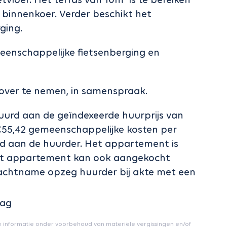
e binnenkoer. Verder beschikt het
ging.
meenschappelijke fietsenberging en
n over te nemen, in samenspraak.
urd aan de geïndexeerde huurprijs van
 €55,42 gemeenschappelijke kosten per
 aan de huurder. Het appartement is
 Het appartement kan ook aangekocht
nachtname opzeg huurder bij akte met een
aag
e informatie onder voorbehoud van materiële vergissingen en/of