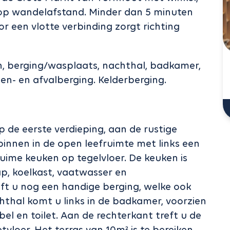
 op wandelafstand. Minder dan 5 minuten
or een vlotte verbinding zorgt richting
, berging/wasplaats, nachthal, badkamer,
sen- en afvalberging. Kelderberging.
e eerste verdieping, aan de rustige
innen in de open leefruimte met links een
ruime keuken op tegelvloer. De keuken is
p, koelkast, vaatwasser en
ft u nog een handige berging, welke ook
hthal komt u links in de badkamer, voorzien
l en toilet. Aan de rechterkant treft u de
vloer. Het terras van 10m² is te bereiken