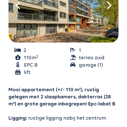
2
1
2
110m
terras zuid
(38m²)
EPC B
garage (1)
lift
Mooi appartement (+/- 110 m²), rustig
gelegen met 2 slaapkamers, dakterras (38
m²) en grote garage inbegrepen! Epc-label: B
Ligging:
rustige ligging nabij het centrum