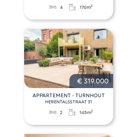
2
4
170m
€ 319.000
APPARTEMENT - TURNHOUT
HERENTALSSTRAAT 31
2
2
145m