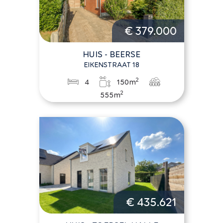
€ 379.000
HUIS - BEERSE
EIKENSTRAAT 18
2
4
150m
2
555m
€ 435.621