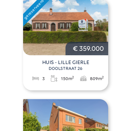
€ 359.000
HUIS - LILLE GIERLE
DOOLSTRAAT 26
2
2
3
150m
809m