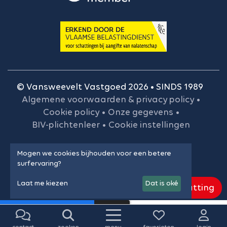
© Vansweevelt Vastgoed 2026 • SINDS 1989
Algemene voorwaarden & privacy policy
•
Cookie policy
•
Onze gegevens
•
BIV-plichtenleer
•
Cookie instellingen
Mogen we cookies bijhouden voor een betere
surfervaring?
Laat me kiezen
Dat is oké
Gratis schatting