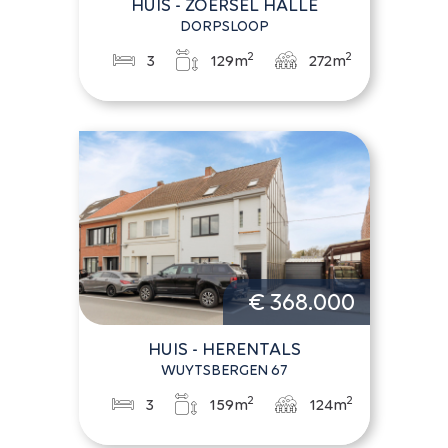
HUIS - ZOERSEL HALLE
DORPSLOOP
2
2
3
129m
272m
€ 368.000
HUIS - HERENTALS
WUYTSBERGEN 67
2
2
3
159m
124m