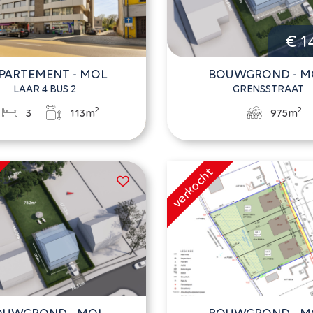
€ 1
PARTEMENT - MOL
BOUWGROND - M
LAAR 4 BUS 2
GRENSSTRAAT
2
2
3
113m
975m
OUWGROND - MOL
BOUWGROND - M