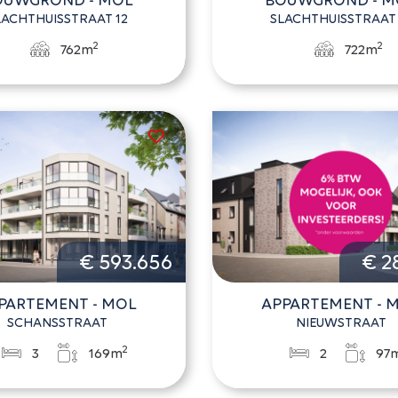
LACHTHUISSTRAAT 12
SLACHTHUISSTRAAT 
2
2
762m
722m
€ 593.656
€ 2
PARTEMENT - MOL
APPARTEMENT - 
SCHANSSTRAAT
NIEUWSTRAAT
2
3
169m
2
97