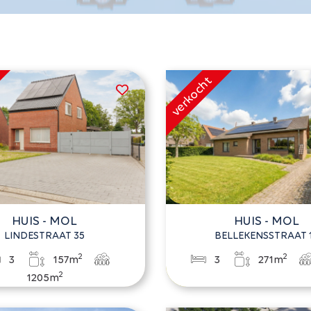
HUIS - MOL
HUIS - MOL
LINDESTRAAT 35
BELLEKENSSTRAAT 
2
2
3
157m
3
271m
2
1205m