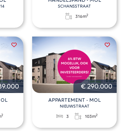
14
SCHANSSTRAAT
2
316m
89.000
€ 290.000
MOL
APPARTEMENT - MOL
NIEUWSTRAAT
2
2
m
3
103m