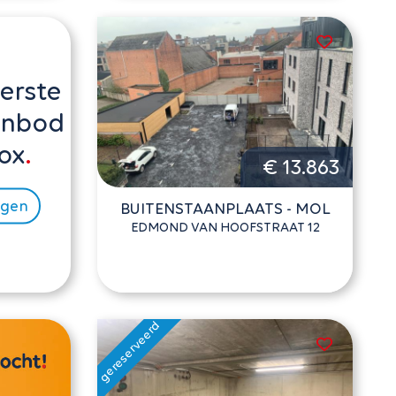
erste
anbod
ox
€ 13.863
ngen
BUITENSTAANPLAATS - MOL
EDMOND VAN HOOFSTRAAT 12