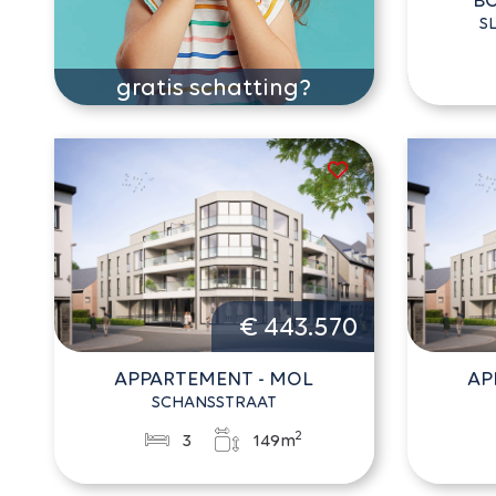
S
gratis schatting?
€ 443.570
APPARTEMENT - MOL
AP
SCHANSSTRAAT
2
3
149m