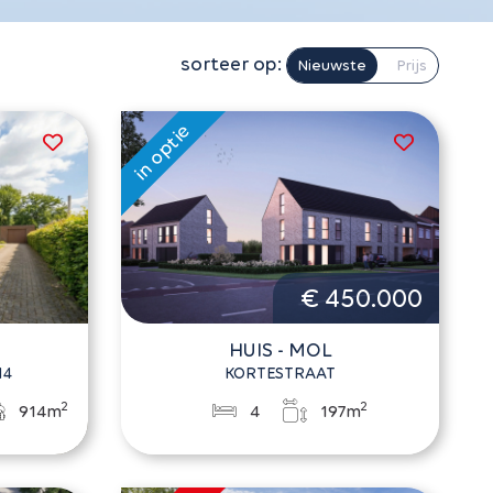
sorteer op:
Nieuwste
Prijs
€ 450.000
HUIS - MOL
14
KORTESTRAAT
2
2
914m
4
197m