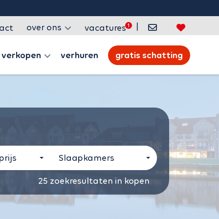
|
over ons
act
vacatures
verkopen
verhuren
gratis schatting
rijs
Slaapkamers
25
zoekresultaten in kopen