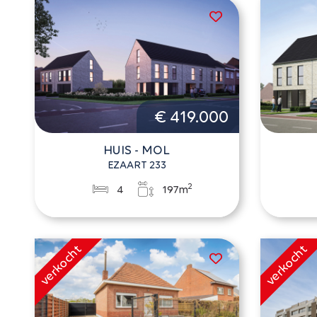
€ 419.000
HUIS - MOL
EZAART 233
2
4
197m