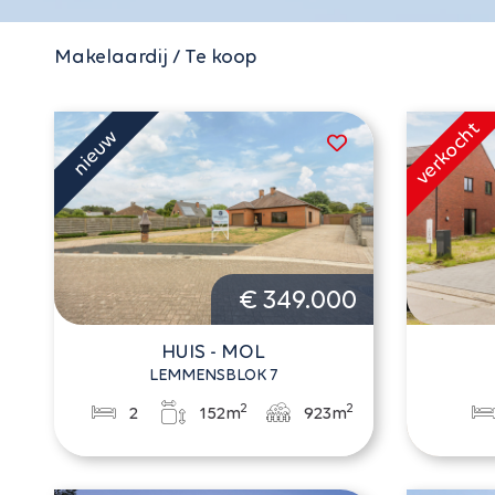
Makelaardij / Te koop
€ 349.000
HUIS - MOL
LEMMENSBLOK 7
2
2
2
152m
923m