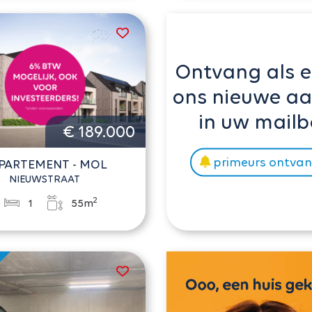
Ontvang als e
ons nieuwe a
in uw mailb
€ 189.000
primeurs ontva
PARTEMENT - MOL
NIEUWSTRAAT
2
1
55m