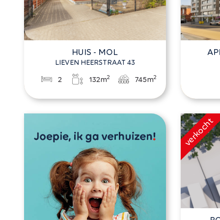
HUIS - MOL
AP
LIEVEN HEERSTRAAT 43
2
2
2
132m
745m
B