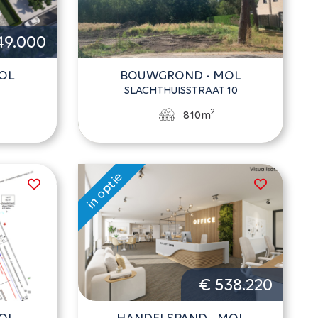
49.000
OL
BOUWGROND - MOL
SLACHTHUISSTRAAT 10
2
810m
€ 538.220
OL
HANDELSPAND - MOL