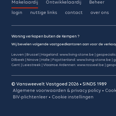
Makelaardij
Ontwikkelaardij
Beheer
login
nuttige links
contact
over ons
Woning verkopen buiten de Kempen ?
Wij bevelen volgende vastgoedkantoren aan voor de verkoo
Leuven | Brussel | Hageland:
www.living-stone.be
|
gespeciali
Dilbeek | Ninove | Halle | Pajottenland:
www.living-stone.be
|
g
Gent | Leiestreek | Vlaamse Ardennen:
www.rosseel.be
|
gespe
© Vansweevelt Vastgoed 2026 • SINDS 1989
Algemene voorwaarden & privacy policy
•
Cook
BIV-plichtenleer
•
Cookie instellingen