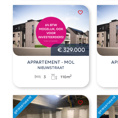
€ 329.000
APPARTEMENT - MOL
AP
NIEUWSTRAAT
2
3
110m