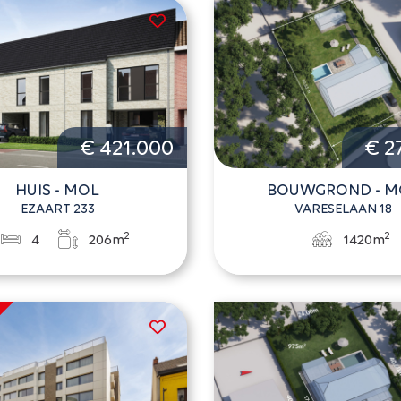
€ 421.000
€ 2
HUIS - MOL
BOUWGROND - M
EZAART 233
VARESELAAN 18
2
2
4
206m
1420m