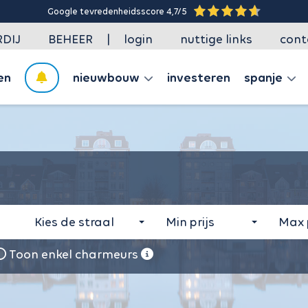
Google tevredenheidsscore 4,7/5
|
DIJ
BEHEER
login
nuttige links
cont
en
nieuwbouw
investeren
spanje
Kies de straal
Min prijs
Max p
Toon enkel charmeurs