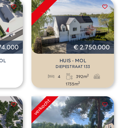
74.000
€ 2.750.000
OL
HUIS - MOL
DIEPESTRAAT 133
2
4
392m
2
1735m