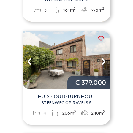
2
2
3
161m
975m
€ 379.000
HUIS - OUD-TURNHOUT
STEENWEG OP RAVELS 5
2
2
4
266m
240m