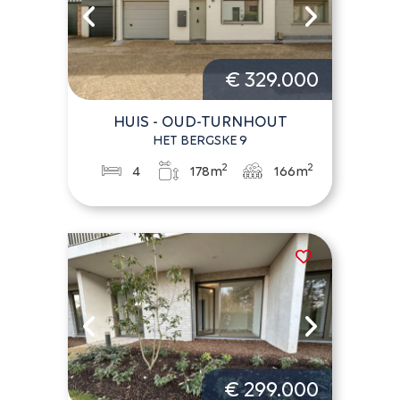
€ 329.000
HUIS - OUD-TURNHOUT
HET BERGSKE 9
2
2
4
178m
166m
€ 299.000