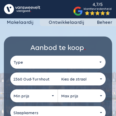
4,7/5
klanttevredenheid
Makelaardij
Ontwikkelaardij
Beheer
Aanbod te koop
Type
Kies de straal
Min prijs
Max prijs
Slaapkamers