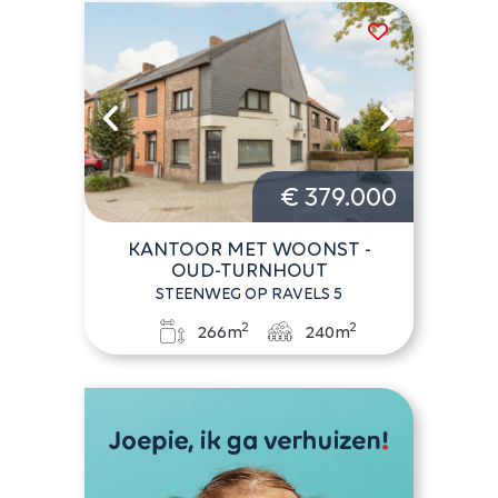
€ 379.000
KANTOOR MET WOONST -
OUD-TURNHOUT
STEENWEG OP RAVELS 5
2
2
266m
240m