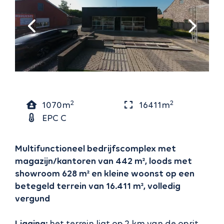
2
2
1070m
16411m
EPC C
Multifunctioneel bedrijfscomplex met
magazijn/kantoren van 442 m², loods met
showroom 628 m² en kleine woonst op een
betegeld terrein van 16.411 m², volledig
vergund
Ligging:
het terrein ligt op 2 km van de oprit