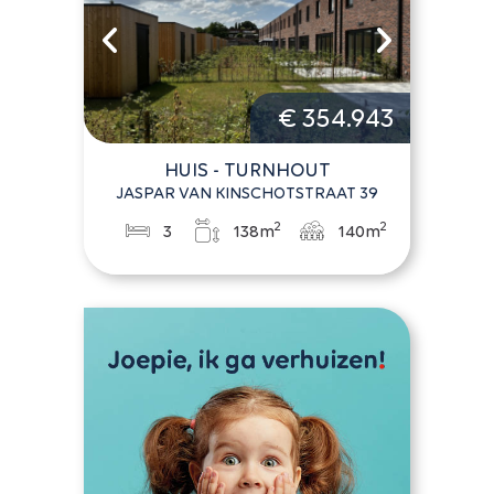
€ 354.943
HUIS - TURNHOUT
JASPAR VAN KINSCHOTSTRAAT 39
2
2
3
138m
140m