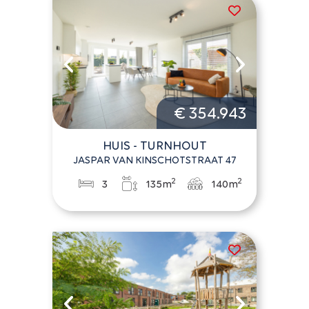
€ 354.943
HUIS - TURNHOUT
JASPAR VAN KINSCHOTSTRAAT 47
2
2
3
135m
140m