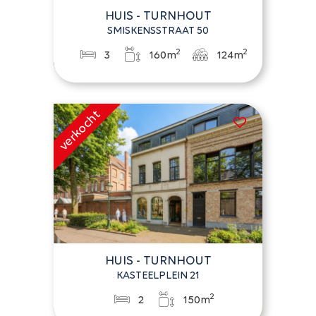
HUIS - TURNHOUT
SMISKENSSTRAAT 50
2
2
3
160m
124m
HUIS - TURNHOUT
KASTEELPLEIN 21
2
2
150m