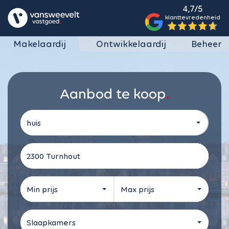
4,7/5
klanttevredenheid
Makelaardij
Ontwikkelaardij
Beheer
Aanbod te koop
huis
Kies de straal
Min prijs
Max prijs
Slaapkamers