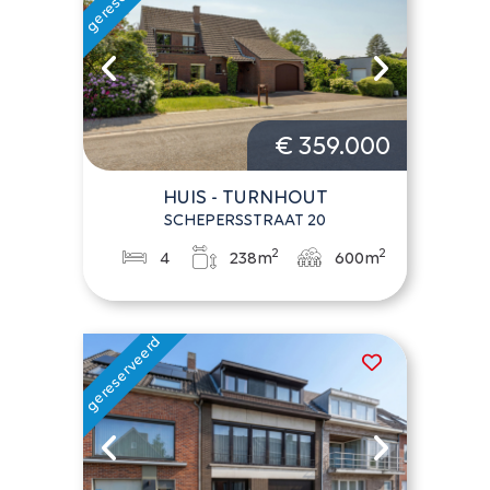
€ 359.000
HUIS - TURNHOUT
SCHEPERSSTRAAT 20
2
2
4
238m
600m