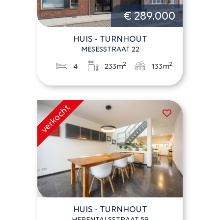
€ 289.000
HUIS - TURNHOUT
MESESSTRAAT 22
2
2
4
233m
133m
HUIS - TURNHOUT
HERENTALSSTRAAT 59