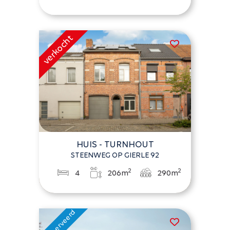
HUIS - TURNHOUT
STEENWEG OP GIERLE 92
2
2
4
206m
290m