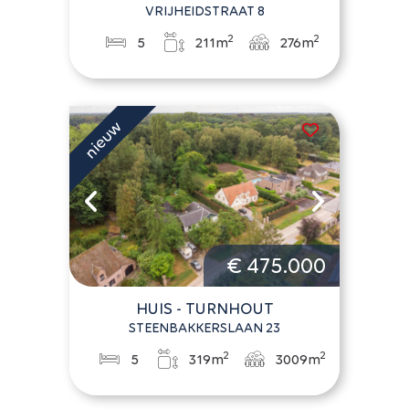
VRIJHEIDSTRAAT 8
2
2
5
211m
276m
€ 475.000
HUIS - TURNHOUT
STEENBAKKERSLAAN 23
2
2
5
319m
3009m