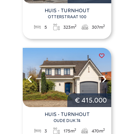
HUIS - TURNHOUT
OTTERSTRAAT 100
2
2
5
323m
307m
€ 415.000
HUIS - TURNHOUT
OUDE DIJK 74
2
2
3
175m
470m