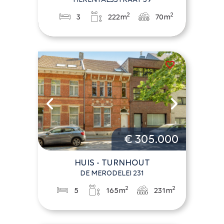
2
2
3
222m
70m
€ 305.000
HUIS - TURNHOUT
DE MERODELEI 231
2
2
5
165m
231m