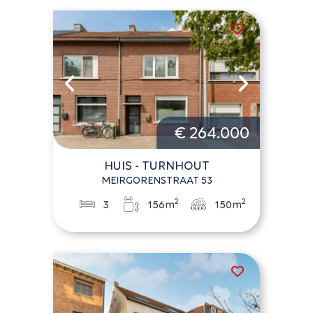
€ 264.000
HUIS - TURNHOUT
MEIRGORENSTRAAT 53
2
2
3
156m
150m