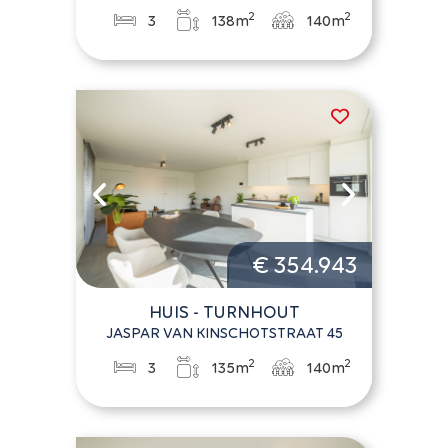
2
2
3
138m
140m
€ 354.943
HUIS - TURNHOUT
JASPAR VAN KINSCHOTSTRAAT 45
2
2
3
135m
140m