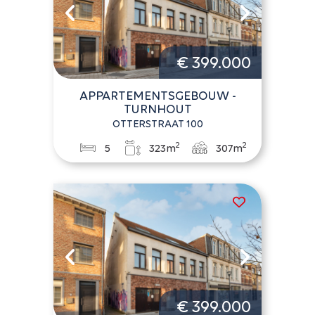
€ 399.000
APPARTEMENTSGEBOUW -
TURNHOUT
OTTERSTRAAT 100
2
2
5
323m
307m
€ 399.000