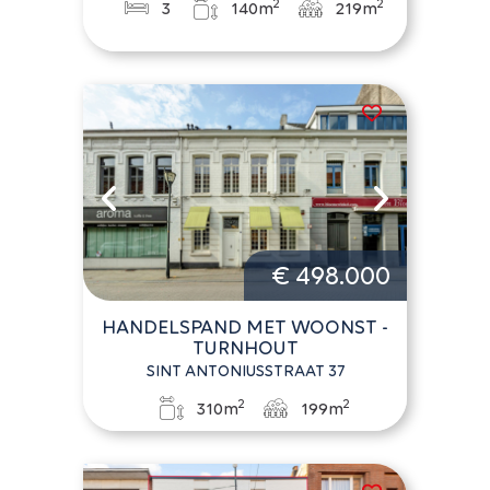
2
2
3
140m
219m
€ 498.000
HANDELSPAND MET WOONST -
TURNHOUT
SINT ANTONIUSSTRAAT 37
2
2
310m
199m