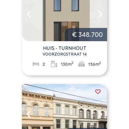
€ 348.700
HUIS - TURNHOUT
VOORZORGSTRAAT 14
2
2
2
130m
156m