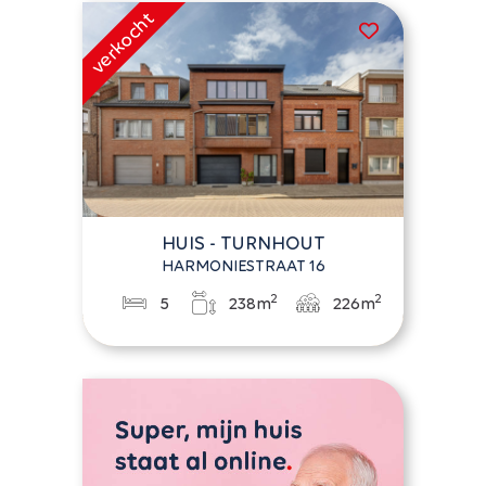
HUIS - TURNHOUT
HARMONIESTRAAT 16
2
2
5
238m
226m