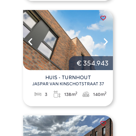
€ 354.943
HUIS - TURNHOUT
JASPAR VAN KINSCHOTSTRAAT 37
2
2
3
138m
140m