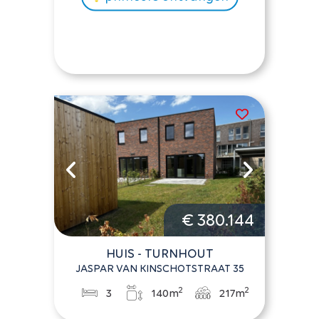
€ 380.144
HUIS - TURNHOUT
JASPAR VAN KINSCHOTSTRAAT 35
2
2
3
140m
217m