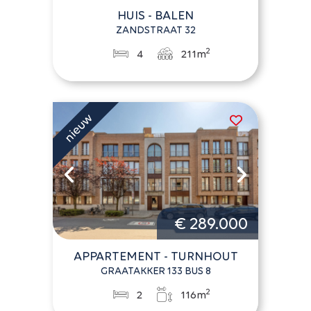
HUIS - BALEN
ZANDSTRAAT 32
2
4
211m
€ 289.000
APPARTEMENT - TURNHOUT
GRAATAKKER 133 BUS 8
2
2
116m