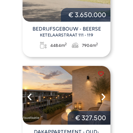
€ 3.650.000
BEDRIJFSGEBOUW - BEERSE
KETELAARSTRAAT 111 - 119
2
2
4484m
7904m
€ 327.500
DAKAPPARTEMENT - OUD-