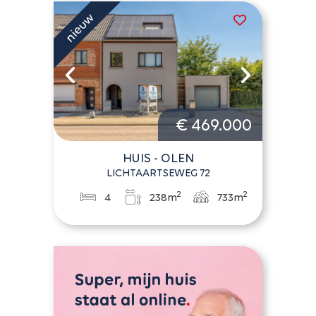
€ 469.000
HUIS - OLEN
LICHTAARTSEWEG 72
2
2
4
238m
733m