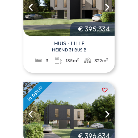
€ 395.334
HUIS - LILLE
HEIEND 31 BUS B
2
2
3
135m
322m
€ 396.834