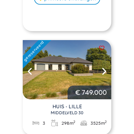
€ 749.000
HUIS - LILLE
MIDDELVELD 30
2
2
3
298m
3525m