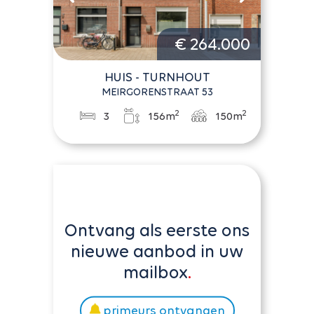
€ 264.000
HUIS - TURNHOUT
MEIRGORENSTRAAT 53
2
2
3
156m
150m
Ontvang als eerste ons
nieuwe aanbod in uw
mailbox
primeurs ontvangen