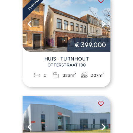
€ 399.000
HUIS - TURNHOUT
OTTERSTRAAT 100
2
2
5
323m
307m