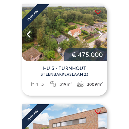
€ 475.000
HUIS - TURNHOUT
STEENBAKKERSLAAN 23
2
2
5
319m
3009m