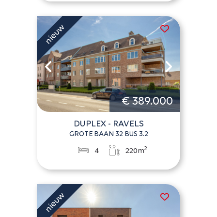
€ 389.000
DUPLEX - RAVELS
GROTE BAAN 32 BUS 3.2
2
4
220m