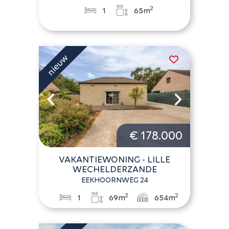
2
1
65m
€ 178.000
VAKANTIEWONING - LILLE
WECHELDERZANDE
EEKHOORNWEG 24
2
2
1
69m
654m