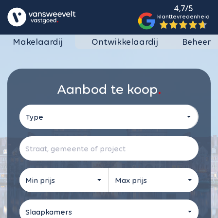
4,7/5
klanttevredenheid
Makelaardij
Ontwikkelaardij
Beheer
Aanbod te koop
Type
Min prijs
Max prijs
Slaapkamers