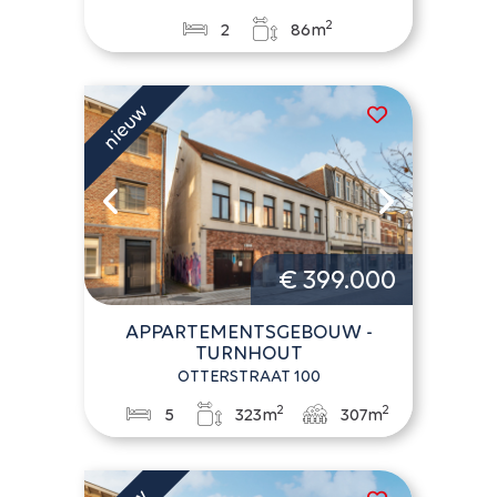
2
2
86m
€ 399.000
APPARTEMENTSGEBOUW -
TURNHOUT
OTTERSTRAAT 100
2
2
5
323m
307m