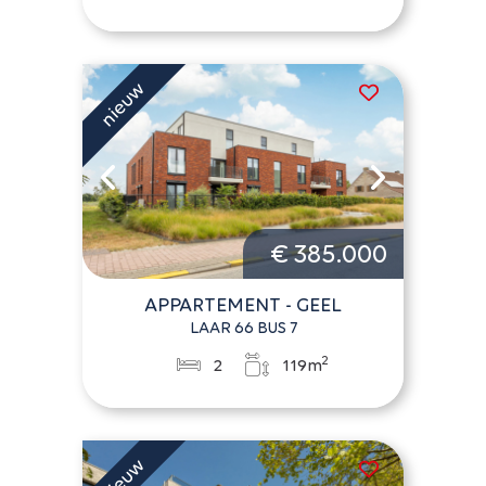
€ 385.000
APPARTEMENT - GEEL
LAAR 66 BUS 7
2
2
119m