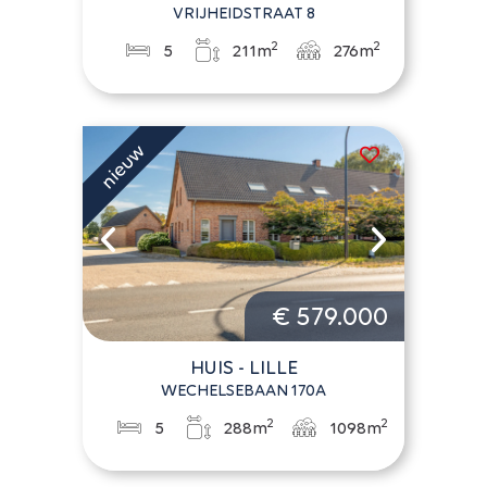
VRIJHEIDSTRAAT 8
2
2
5
211m
276m
€ 579.000
HUIS - LILLE
WECHELSEBAAN 170A
2
2
5
288m
1098m