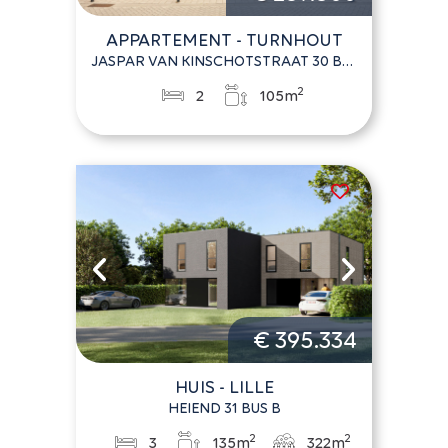
APPARTEMENT - TURNHOUT
JASPAR VAN KINSCHOTSTRAAT 30 BUS 6
2
2
105m
€ 395.334
HUIS - LILLE
HEIEND 31 BUS B
2
2
3
135m
322m