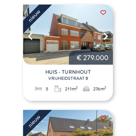
€ 279.000
HUIS - TURNHOUT
VRIJHEIDSTRAAT 8
2
2
5
211m
276m