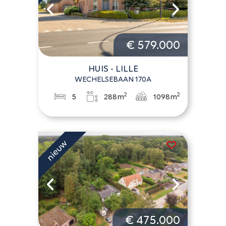
€ 579.000
HUIS - LILLE
WECHELSEBAAN 170A
2
2
5
288m
1098m
€ 475.000