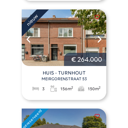
€ 264.000
HUIS - TURNHOUT
MEIRGORENSTRAAT 53
2
2
3
156m
150m