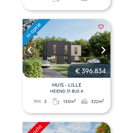
€ 396.834
HUIS - LILLE
HEIEND 31 BUS A
2
2
3
135m
322m