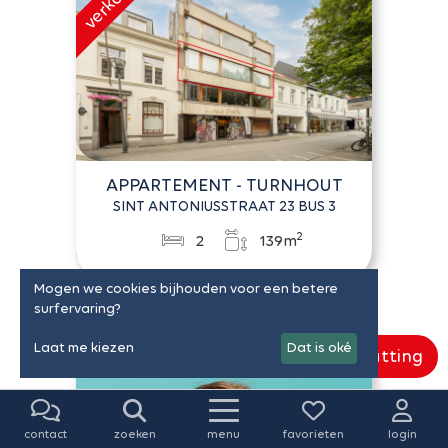
APPARTEMENT - TURNHOUT
SINT ANTONIUSSTRAAT 23 BUS 3
2
2
139m
Mogen we cookies bijhouden voor een betere
surfervaring?
Laat me kiezen
Dat is oké
Gratis schatting
contact
zoeken
menu
favorieten
login