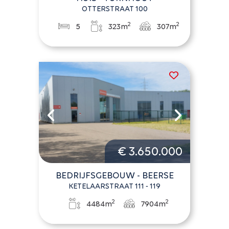
OTTERSTRAAT 100
2
2
5
323m
307m
€ 3.650.000
BEDRIJFSGEBOUW - BEERSE
KETELAARSTRAAT 111 - 119
2
2
4484m
7904m