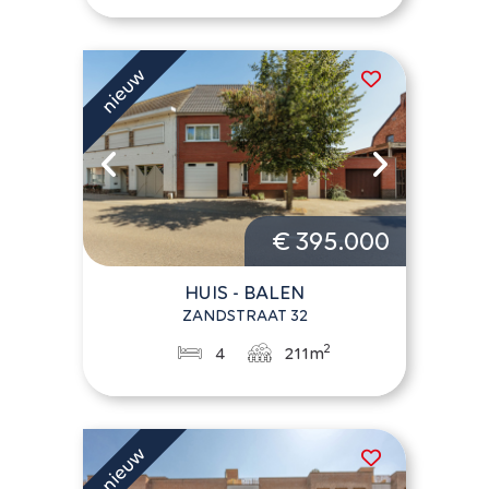
€ 395.000
HUIS - BALEN
ZANDSTRAAT 32
2
4
211m