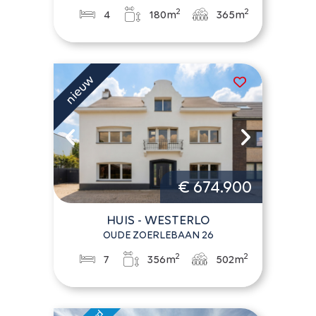
2
2
4
180m
365m
€ 674.900
HUIS - WESTERLO
OUDE ZOERLEBAAN 26
2
2
7
356m
502m