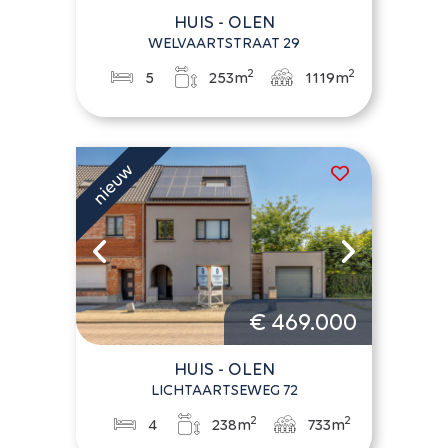
HUIS - OLEN
WELVAARTSTRAAT 29
2
2
5
253m
1119m
€ 469.000
HUIS - OLEN
LICHTAARTSEWEG 72
2
2
4
238m
733m