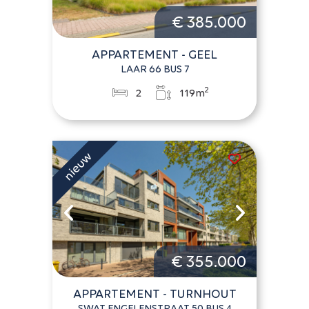
€ 385.000
APPARTEMENT - GEEL
LAAR 66 BUS 7
2
2
119m
€ 355.000
APPARTEMENT - TURNHOUT
SWAT ENGELENSTRAAT 50 BUS 4