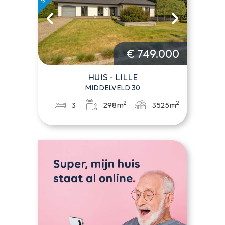
€ 749.000
HUIS - LILLE
MIDDELVELD 30
2
2
3
298m
3525m