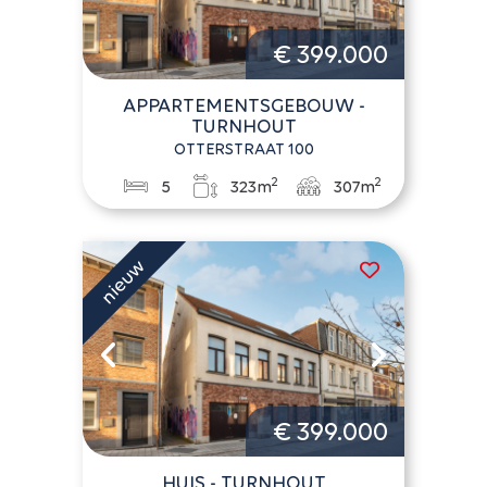
€ 399.000
APPARTEMENTSGEBOUW -
TURNHOUT
OTTERSTRAAT 100
2
2
5
323m
307m
€ 399.000
HUIS - TURNHOUT