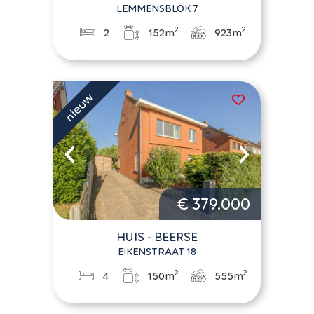
LEMMENSBLOK 7
2
2
2
152m
923m
€ 379.000
HUIS - BEERSE
EIKENSTRAAT 18
2
2
4
150m
555m