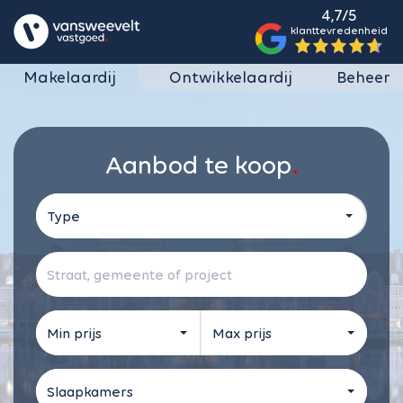
4,7/5
klanttevredenheid
Makelaardij
Ontwikkelaardij
Beheer
Aanbod te koop
Type
Min prijs
Max prijs
Slaapkamers