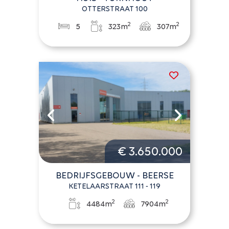
OTTERSTRAAT 100
2
2
5
323m
307m
€ 3.650.000
BEDRIJFSGEBOUW - BEERSE
KETELAARSTRAAT 111 - 119
2
2
4484m
7904m