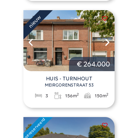
€ 264.000
HUIS - TURNHOUT
MEIRGORENSTRAAT 53
2
2
3
156m
150m