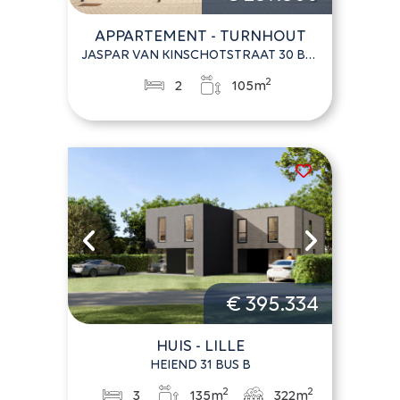
APPARTEMENT - TURNHOUT
JASPAR VAN KINSCHOTSTRAAT 30 BUS 6
2
2
105m
€ 395.334
HUIS - LILLE
HEIEND 31 BUS B
2
2
3
135m
322m