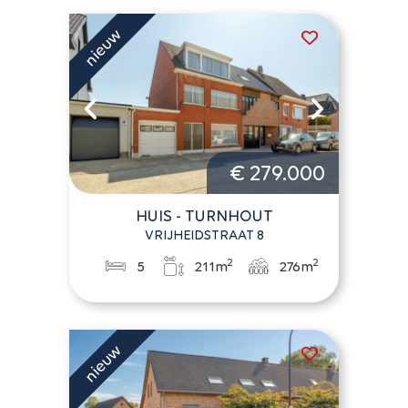
€ 279.000
HUIS - TURNHOUT
VRIJHEIDSTRAAT 8
2
2
5
211m
276m