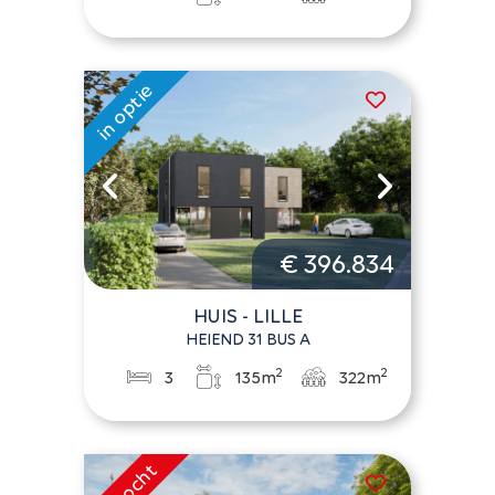
€ 396.834
HUIS - LILLE
HEIEND 31 BUS A
2
2
3
135m
322m