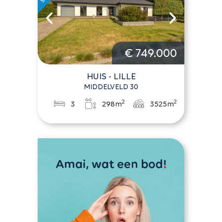
€ 749.000
HUIS - LILLE
MIDDELVELD 30
2
2
3
298m
3525m