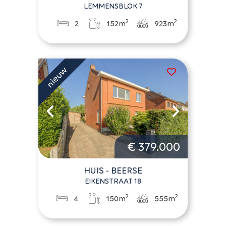
LEMMENSBLOK 7
2
2
2
152m
923m
€ 379.000
HUIS - BEERSE
EIKENSTRAAT 18
2
2
4
150m
555m