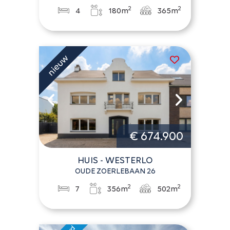
2
2
4
180m
365m
€ 674.900
HUIS - WESTERLO
OUDE ZOERLEBAAN 26
2
2
7
356m
502m