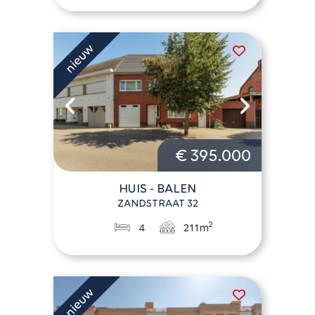
€ 395.000
HUIS - BALEN
ZANDSTRAAT 32
2
4
211m