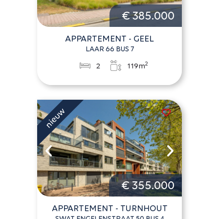
€ 385.000
APPARTEMENT - GEEL
LAAR 66 BUS 7
2
2
119m
€ 355.000
APPARTEMENT - TURNHOUT
SWAT ENGELENSTRAAT 50 BUS 4