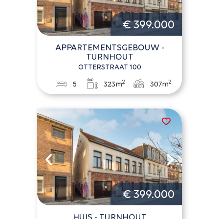
€ 399.000
APPARTEMENTSGEBOUW -
TURNHOUT
OTTERSTRAAT 100
2
2
5
323m
307m
€ 399.000
HUIS - TURNHOUT