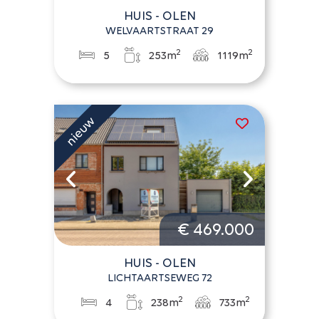
HUIS - OLEN
WELVAARTSTRAAT 29
2
2
5
253m
1119m
€ 469.000
HUIS - OLEN
LICHTAARTSEWEG 72
2
2
4
238m
733m