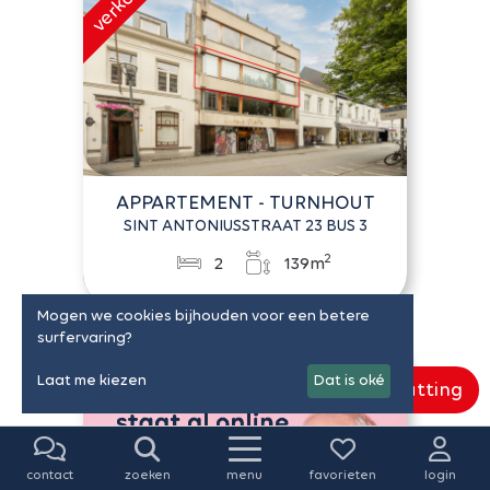
APPARTEMENT - TURNHOUT
SINT ANTONIUSSTRAAT 23 BUS 3
2
2
139m
Mogen we cookies bijhouden voor een betere
surfervaring?
Laat me kiezen
Dat is oké
Gratis schatting
contact
zoeken
menu
favorieten
login