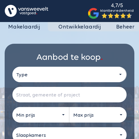
4,7/5
klanttevredenheid
Makelaardij
Ontwikkelaardij
Beheer
Aanbod te koop
Type
Min prijs
Max prijs
Slaapkamers