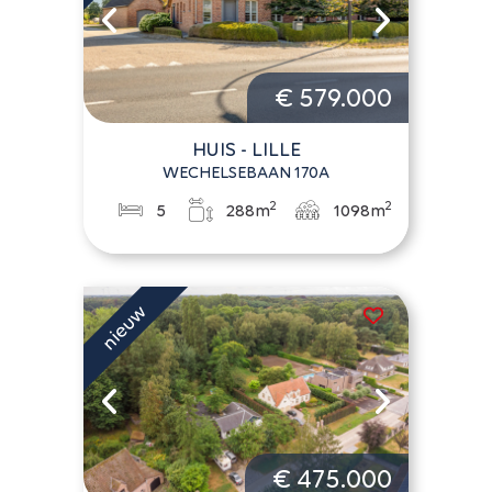
€ 579.000
HUIS - LILLE
WECHELSEBAAN 170A
2
2
5
288m
1098m
€ 475.000