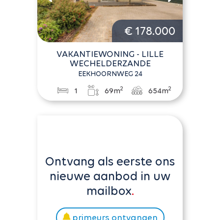
€ 178.000
VAKANTIEWONING - LILLE
WECHELDERZANDE
EEKHOORNWEG 24
2
2
1
69m
654m
Ontvang als eerste ons
nieuwe aanbod in uw
mailbox
primeurs ontvangen