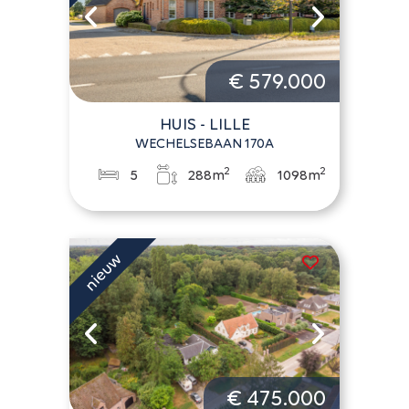
€ 579.000
HUIS - LILLE
WECHELSEBAAN 170A
2
2
5
288m
1098m
€ 475.000