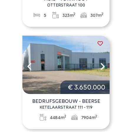
OTTERSTRAAT 100
2
2
5
323m
307m
€ 3.650.000
BEDRIJFSGEBOUW - BEERSE
KETELAARSTRAAT 111 - 119
2
2
4484m
7904m