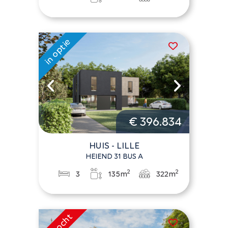
€ 396.834
HUIS - LILLE
HEIEND 31 BUS A
2
2
3
135m
322m