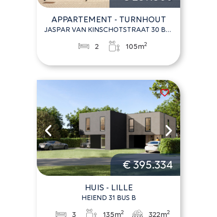
APPARTEMENT - TURNHOUT
JASPAR VAN KINSCHOTSTRAAT 30 BUS 6
2
2
105m
€ 395.334
HUIS - LILLE
HEIEND 31 BUS B
2
2
3
135m
322m