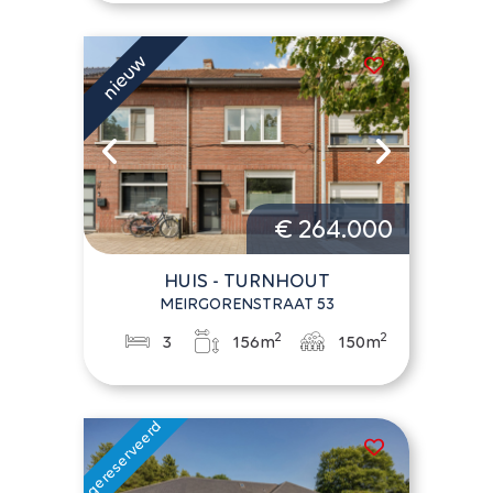
€ 264.000
HUIS - TURNHOUT
MEIRGORENSTRAAT 53
2
2
3
156m
150m