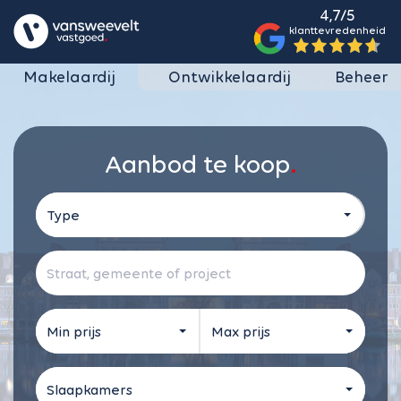
4,7/5
klanttevredenheid
Makelaardij
Ontwikkelaardij
Beheer
Aanbod te koop
Type
Min prijs
Max prijs
Slaapkamers