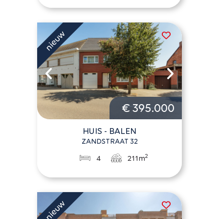
€ 395.000
HUIS - BALEN
ZANDSTRAAT 32
2
4
211m