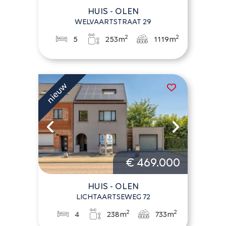
HUIS - OLEN
WELVAARTSTRAAT 29
2
2
5
253m
1119m
€ 469.000
HUIS - OLEN
LICHTAARTSEWEG 72
2
2
4
238m
733m