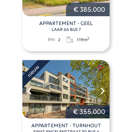
€ 385.000
APPARTEMENT - GEEL
LAAR 66 BUS 7
2
2
119m
€ 355.000
APPARTEMENT - TURNHOUT
SWAT ENGELENSTRAAT 50 BUS 4