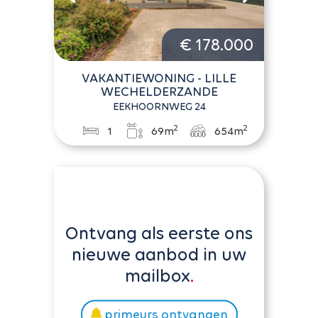
€ 178.000
VAKANTIEWONING - LILLE
WECHELDERZANDE
EEKHOORNWEG 24
2
2
1
69m
654m
Ontvang als eerste ons
nieuwe aanbod in uw
mailbox
primeurs ontvangen