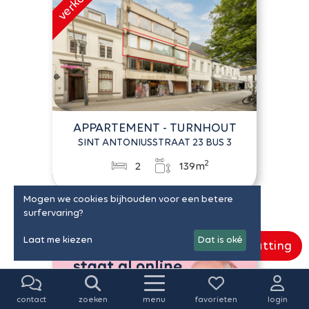
APPARTEMENT - TURNHOUT
SINT ANTONIUSSTRAAT 23 BUS 3
2
2
139m
Mogen we cookies bijhouden voor een betere
surfervaring?
Laat me kiezen
Dat is oké
Gratis schatting
contact
zoeken
menu
favorieten
login