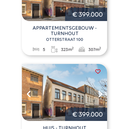
€ 399.000
APPARTEMENTSGEBOUW -
TURNHOUT
OTTERSTRAAT 100
2
2
5
323m
307m
€ 399.000
HUIS - TURNHOUT