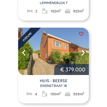
LEMMENSBLOK 7
2
2
2
152m
923m
€ 379.000
HUIS - BEERSE
EIKENSTRAAT 18
2
2
4
150m
555m