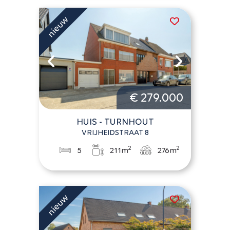
€ 279.000
HUIS - TURNHOUT
VRIJHEIDSTRAAT 8
2
2
5
211m
276m