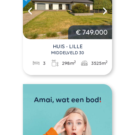
€ 749.000
HUIS - LILLE
MIDDELVELD 30
2
2
3
298m
3525m