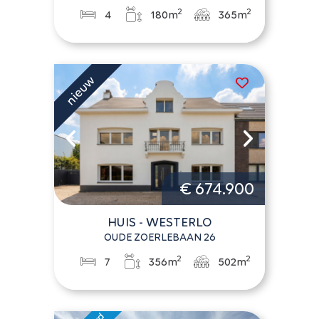
2
2
4
180m
365m
€ 674.900
HUIS - WESTERLO
OUDE ZOERLEBAAN 26
2
2
7
356m
502m