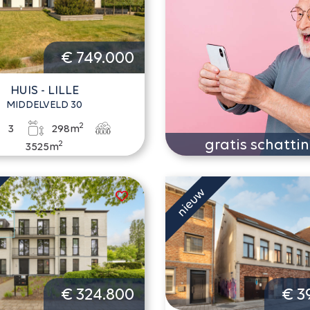
€ 749.000
HUIS - LILLE
MIDDELVELD 30
2
3
298m
gratis schatti
2
3525m
€ 324.800
€ 3