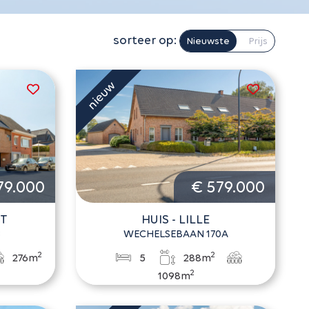
sorteer op:
Nieuwste
Prijs
79.000
€ 579.000
UT
HUIS - LILLE
8
WECHELSEBAAN 170A
2
2
276m
5
288m
2
1098m