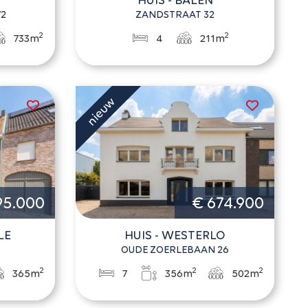
72
ZANDSTRAAT 32
2
2
733m
4
211m
95.000
€ 674.900
LE
HUIS - WESTERLO
OUDE ZOERLEBAAN 26
2
2
2
365m
7
356m
502m