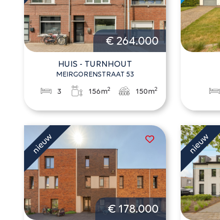
€ 264.000
HUIS - TURNHOUT
MEIRGORENSTRAAT 53
2
2
3
156m
150m
€ 178.000