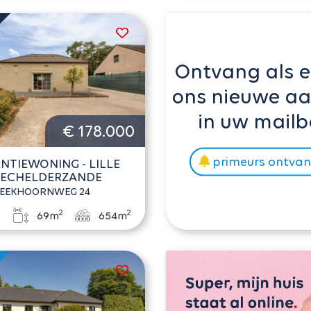
Ontvang als e
ons nieuwe a
in uw mailb
€ 178.000
primeurs ontva
NTIEWONING - LILLE
ECHELDERZANDE
EEKHOORNWEG 24
2
2
1
69m
654m