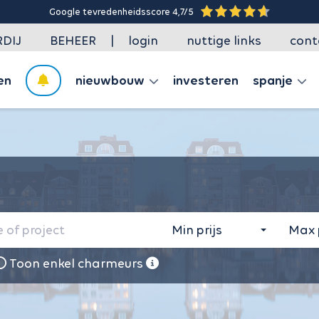
Plan uw gratis schatting in onze agenda
|
DIJ
BEHEER
login
nuttige links
cont
en
nieuwbouw
investeren
spanje
Min prijs
Max p
Toon enkel charmeurs