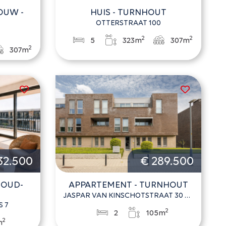
OUW -
HUIS - TURNHOUT
OTTERSTRAAT 100
0
2
2
5
323m
307m
2
307m
32.500
€ 289.500
 OUD-
APPARTEMENT - TURNHOUT
JASPAR VAN KINSCHOTSTRAAT 30 BUS 6
 7
2
2
105m
2
m