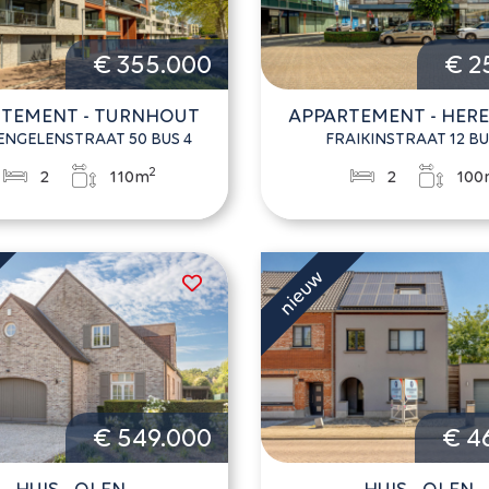
€ 355.000
€ 2
TEMENT - TURNHOUT
APPARTEMENT - HER
ENGELENSTRAAT 50 BUS 4
FRAIKINSTRAAT 12 BU
2
2
110m
2
100
€ 549.000
€ 4
HUIS - OLEN
HUIS - OLEN