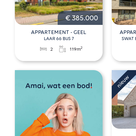
€ 385.000
APPARTEMENT - GEEL
APPAR
LAAR 66 BUS 7
SWAT 
2
2
119m