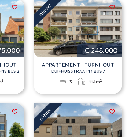
75.000
€ 248.000
RNHOUT
APPARTEMENT - TURNHOUT
18 BUS 2
DUIFHUISSTRAAT 14 BUS 7
2
2
m
3
114m