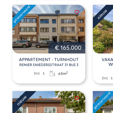
€ 165.000
APPARTEMENT - TURNHOUT
VAKA
W
RENIER SNIEDERSSTRAAT 31 BUS 3
2
1
65m