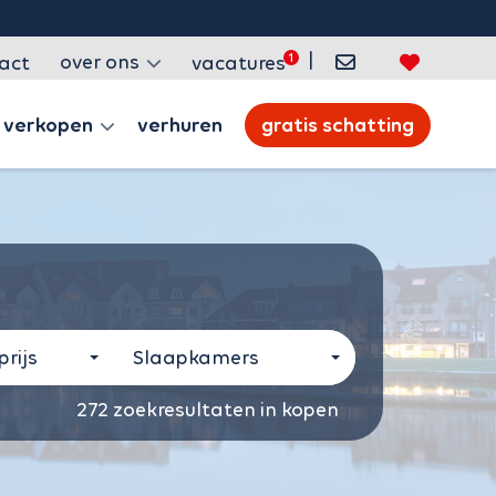
|
over ons
act
vacatures
verkopen
verhuren
gratis schatting
rijs
Slaapkamers
272
zoekresultaten in kopen