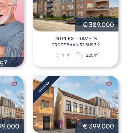
€ 389.000
DUPLEX - RAVELS
GROTE BAAN 32 BUS 3.2
2
4
220m
ng?
99.000
€ 399.000