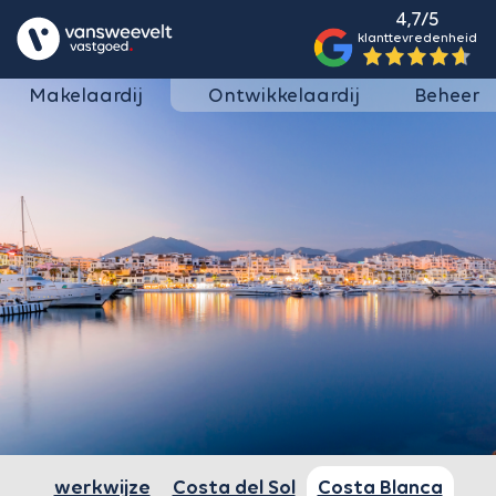
4,7/5
klanttevredenheid
Makelaardij
Ontwikkelaardij
Beheer
werkwijze
Costa del Sol
Costa Blanca