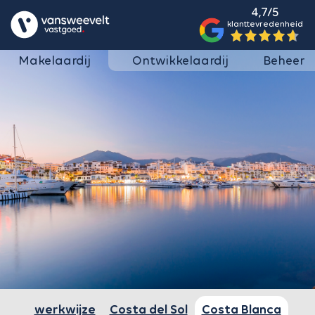
4,7/5
klanttevredenheid
Makelaardij
Ontwikkelaardij
Beheer
werkwijze
Costa del Sol
Costa Blanca