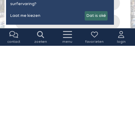
surfervaring?
Laat me kiezen
Dat is oké
contact
zoeken
menu
favorieten
login
Ik aanvaard
privacy voorwaarden
*
Versturen