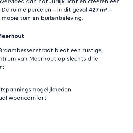
vervloed aan natuurlijk licht en creëren een
. De ruime percelen – in dit geval
427 m²
–
 mooie tuin en buitenbeleving.
 Meerhout
 Braambessenstraat biedt een rustige,
ntrum van Meerhout op slechts drie
n:
ontspanningsmogelijkheden
maal wooncomfort