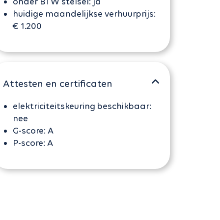
onder BTW stelsel:
ja
huidige maandelijkse verhuurprijs:
€ 1.200
Attesten en certificaten
elektriciteitskeuring beschikbaar:
nee
G-score:
A
P-score:
A