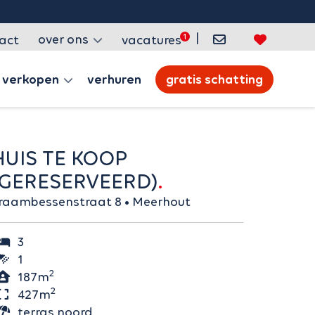
|
over ons
act
vacatures
verkopen
verhuren
gratis schatting
 KOOP
(GERESERVEERD)
Braambessenstraat 8 • Meerhout
3
1
2
187m
2
427m
terras noord