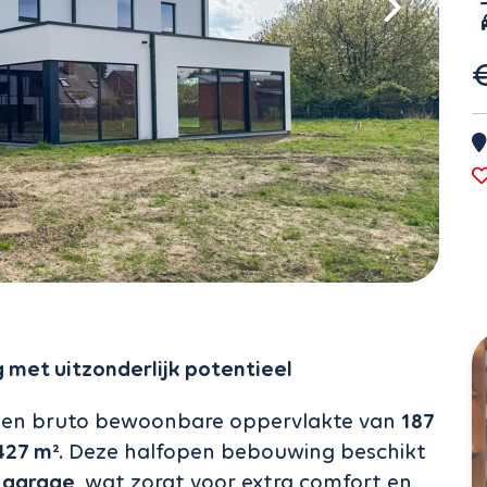
met uitzonderlijk potentieel
 een bruto bewoonbare oppervlakte van
187
427 m²
. Deze halfopen bebouwing beschikt
 garage
, wat zorgt voor extra comfort en