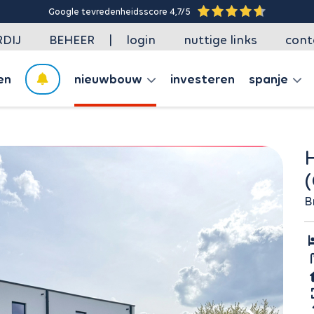
Google tevredenheidsscore 4,7/5
|
DIJ
BEHEER
login
nuttige links
cont
en
nieuwbouw
investeren
spanje
HUIS TE