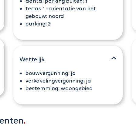
aantal parking buiten:
1
terras 1 - oriëntatie van het
gebouw:
noord
parking:
2
Wettelijk
bouwvergunning:
ja
verkavelingvergunning:
ja
bestemming:
woongebied
menten