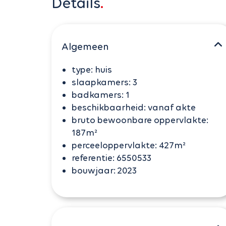
Details
Algemeen
type:
huis
slaapkamers:
3
badkamers:
1
beschikbaarheid:
vanaf akte
bruto bewoonbare oppervlakte:
187m²
perceeloppervlakte:
427m²
referentie:
6550533
bouwjaar:
2023