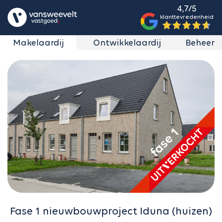
4,7/5
klanttevredenheid
Makelaardij
Ontwikkelaardij
Beheer
Fase 1 nieuwbouwproject Iduna (huizen)