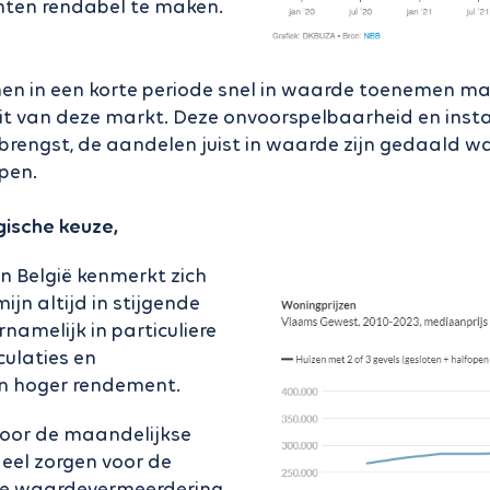
ten rendabel te maken.
en in een korte periode snel in waarde toenemen m
eit van deze markt. Deze onvoorspelbaarheid en instab
brengst, de aandelen juist in waarde zijn gedaald w
pen.
gische keuze,
 België kenmerkt zich
ijn altijd in stijgende
rnamelijk in particuliere
culaties en
en hoger rendement.
door de maandelijkse
deel zorgen voor de
 de waardevermeerdering