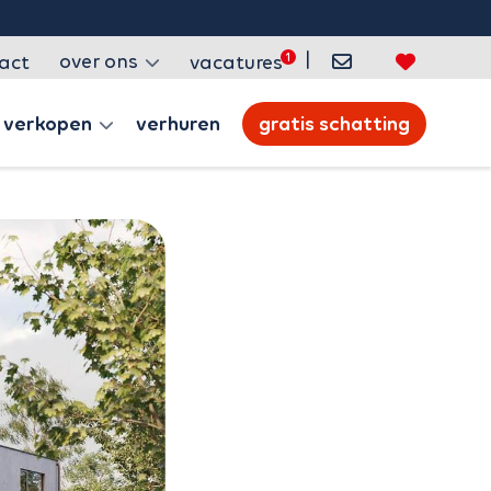
|
over ons
act
vacatures
verkopen
verhuren
gratis schatting