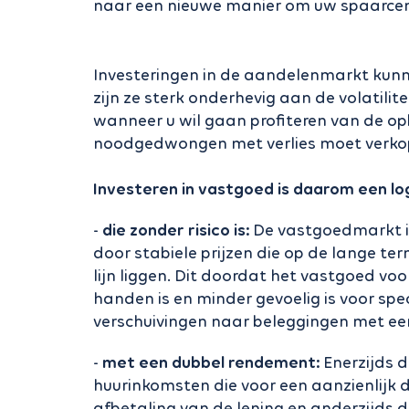
naar een nieuwe manier om uw spaarcen
Investeringen in de aandelenmarkt kunn
zijn ze sterk onderhevig aan de volatilit
wanneer u wil gaan profiteren van de op
noodgedwongen met verlies moet verko
Investeren in vastgoed is daarom een lo
-
die zonder risico is:
De vastgoedmarkt in
door stabiele prijzen die op de lange term
lijn liggen. Dit doordat het vastgoed voo
handen is en minder gevoelig is voor spe
verschuivingen naar beleggingen met e
-
met een dubbel rendement:
Enerzijds 
huurinkomsten die voor een aanzienlijk 
afbetaling van de lening en anderzijds