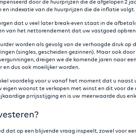
penseerd door de huurprijzen die de afgelopen 2 jaar
n indexatie van de huurprijzen die de inflatie volgt.
rgen dat u veel later break-even staat in de afbeta
eten van het nettorendement dat uw vastgoed opbre
urder worden als gevolg van de verhoogde druk op 
ingen (singles, gescheiden gezinnen). Maar ook door
n vergunningen, dreigen we de komende jaren naar ee
r en dus ook moeilijker worden.
 enkel voordelig voor u vanaf het moment dat u naas
uw eigen woonst te verkopen met winst en dit voor d
ijkaardige prrijsstijging en is uw meerwaarde dus en
vesteren?
oed dat op een blijvende vraag inspeelt, zowel voor e