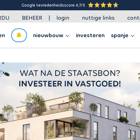
Google tevredenheidsscore 4,7/5
|
DIJ
BEHEER
login
nuttige links
cont
en
nieuwbouw
investeren
spanje