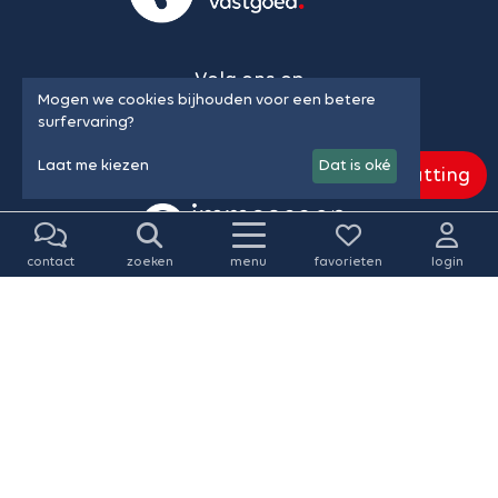
Volg ons op
Mogen we cookies bijhouden voor een betere
surfervaring?
Laat me kiezen
Dat is oké
Gratis schatting
contact
zoeken
menu
favorieten
login
© Vansweevelt Vastgoed 2026 • SINDS 1989
Algemene voorwaarden & privacy policy
•
Cookie policy
•
Onze gegevens
•