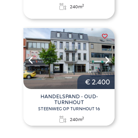
2
240m
€ 2.400
HANDELSPAND - OUD-
TURNHOUT
STEENWEG OP TURNHOUT 16
2
240m