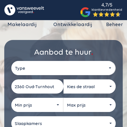
4,7/5
klanttevredenheid
Makelaardij
Ontwikkelaardij
Beheer
Aanbod te huur
Type
Kies de straal
Min prijs
Max prijs
Slaapkamers