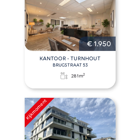
€ 1.950
KANTOOR - TURNHOUT
BRUGSTRAAT 53
2
281m