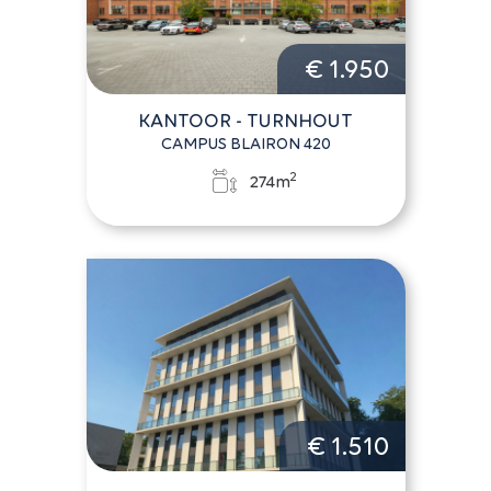
€ 1.950
KANTOOR - TURNHOUT
CAMPUS BLAIRON 420
2
274m
€ 1.510