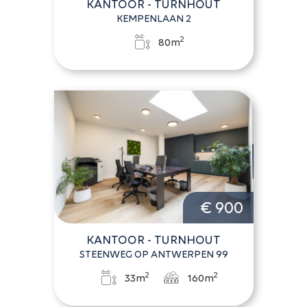
KANTOOR - TURNHOUT
KEMPENLAAN 2
2
80m
€ 900
KANTOOR - TURNHOUT
STEENWEG OP ANTWERPEN 99
2
2
33m
160m