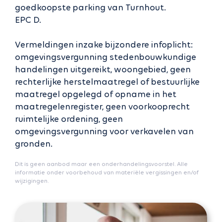
goedkoopste parking van Turnhout.
EPC D.
Vermeldingen inzake bijzondere infoplicht:
omgevingsvergunning stedenbouwkundige
handelingen uitgereikt, woongebied, geen
rechterlijke herstelmaatregel of bestuurlijke
maatregel opgelegd of opname in het
maatregelenregister, geen voorkooprecht
ruimtelijke ordening, geen
omgevingsvergunning voor verkavelen van
gronden.
Dit is geen aanbod maar een onderhandelingsvoorstel. Alle
informatie onder voorbehoud van materiële vergissingen en/of
wijzigingen.