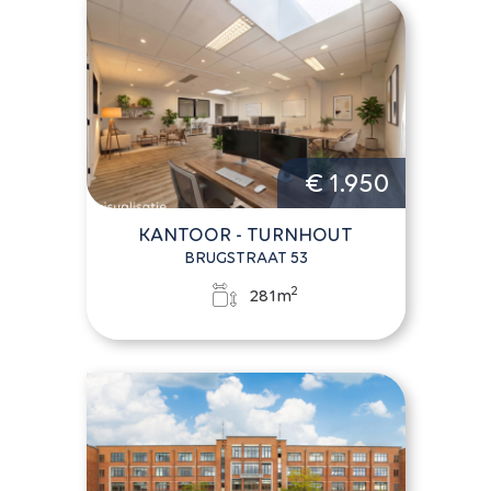
€ 1.950
KANTOOR - TURNHOUT
BRUGSTRAAT 53
2
281m