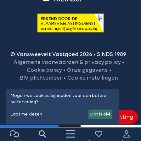
© Vansweevelt Vastgoed 2026 • SINDS 1989
Algemene voorwaarden & privacy policy
•
Cookie policy
•
Onze gegevens
•
BIV-plichtenleer
•
Cookie instellingen
Mogen we cookies bijhouden voor een betere
surfervaring?
Laat me kiezen
Dat is oké
Gratis schatting