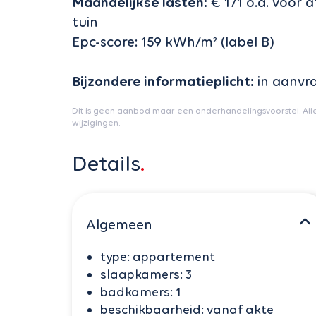
Maandelijkse lasten:
€ 171 o.a. voor 
tuin
Epc-score: 159 kWh/m² (label B)
Bijzondere informatieplicht:
in aanvr
Dit is geen aanbod maar een onderhandelingsvoorstel. All
wijzigingen.
Details
Algemeen
type:
appartement
slaapkamers:
3
badkamers:
1
beschikbaarheid:
vanaf akte