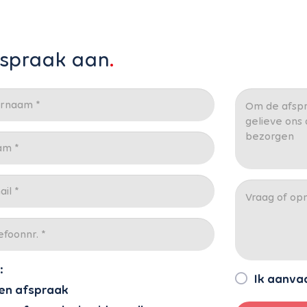
fspraak aan
:
Ik aanva
en afspraak