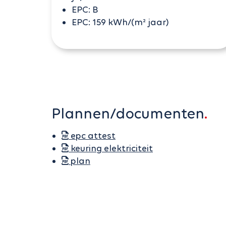
EPC:
B
EPC:
159 kWh/(m² jaar)
Plannen/documenten
epc attest
keuring elektriciteit
plan