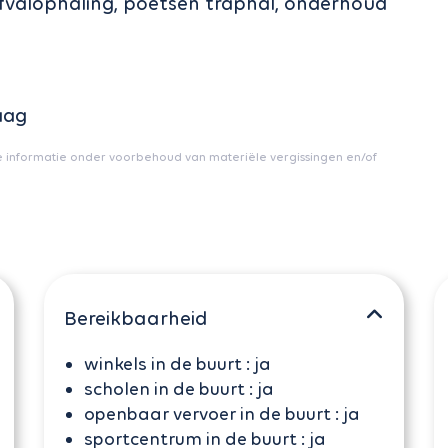
afvalophaling, poetsen traphal, onderhoud
aag
e informatie onder voorbehoud van materiële vergissingen en/of
Bereikbaarheid
winkels in de buurt :
ja
scholen in de buurt :
ja
openbaar vervoer in de buurt :
ja
sportcentrum in de buurt :
ja