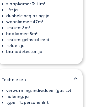
slaapkamer 3:
11m²
lift:
ja
dubbele beglazing:
ja
woonkamer:
47m²
keuken:
8m²
badkamer:
8m²
keuken:
geïnstalleerd
kelder:
ja
branddetector:
ja
Technieken
verwarming:
individueel (gas cv)
riolering:
ja
type lift:
personenlift