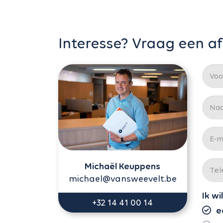
Interesse? Vraag een a
Michaël Keuppens
michael@vansweevelt.be
Ik wil
+32 14 41 00 14
e