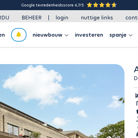
Google tevredenheidsscore 4,7/5
|
DIJ
BEHEER
login
nuttige links
cont
en
nieuwbouw
investeren
spanje