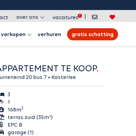
|
over ons
act
vacatures
verkopen
verhuren
gratis schatting
APPARTEMENT TE KOOP
Duineneind 20 bus 7 • Kasterlee
3
1
2
168m
terras zuid (35m²)
EPC B
garage (1)