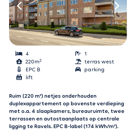
4
1
2
220m
terras west
EPC B
parking
binnen (1)
lift
Ruim (220 m²) netjes onderhouden
duplexappartement op bovenste verdieping
met o.a. 4 slaapkamers, bureauruimte, twee
terrassen en autostaanplaats op centrale
ligging te Ravels. EPC B-label (174 kWh/m²).