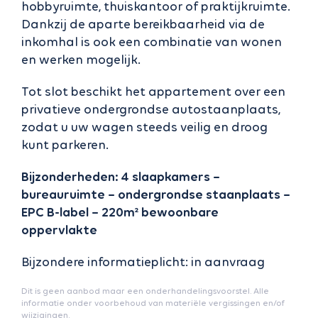
hobbyruimte, thuiskantoor of praktijkruimte.
Dankzij de aparte bereikbaarheid via de
inkomhal is ook een combinatie van wonen
en werken mogelijk.
Tot slot beschikt het appartement over een
privatieve ondergrondse autostaanplaats,
zodat u uw wagen steeds veilig en droog
kunt parkeren.
Bijzonderheden: 4 slaapkamers –
bureauruimte – ondergrondse staanplaats –
EPC B-label – 220m² bewoonbare
oppervlakte
Bijzondere informatieplicht: in aanvraag
Dit is geen aanbod maar een onderhandelingsvoorstel. Alle
informatie onder voorbehoud van materiële vergissingen en/of
wijzigingen.