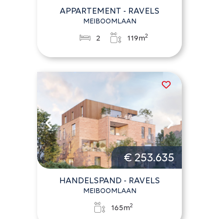
APPARTEMENT - RAVELS
MEIBOOMLAAN
2
2
119m
€ 253.635
HANDELSPAND - RAVELS
MEIBOOMLAAN
2
165m