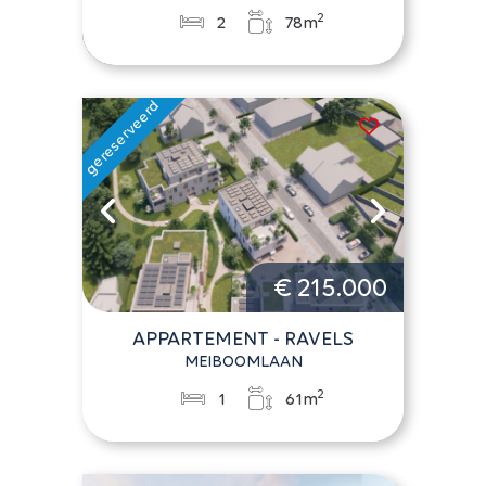
2
2
78m
€ 215.000
APPARTEMENT - RAVELS
MEIBOOMLAAN
2
1
61m