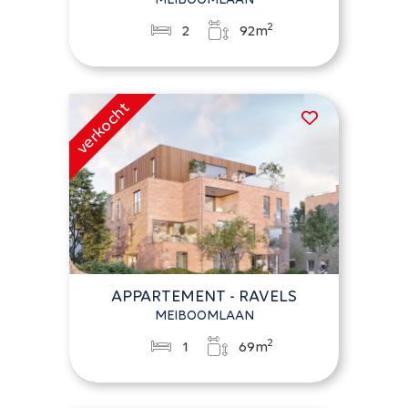
2
2
92m
APPARTEMENT - RAVELS
MEIBOOMLAAN
2
1
69m