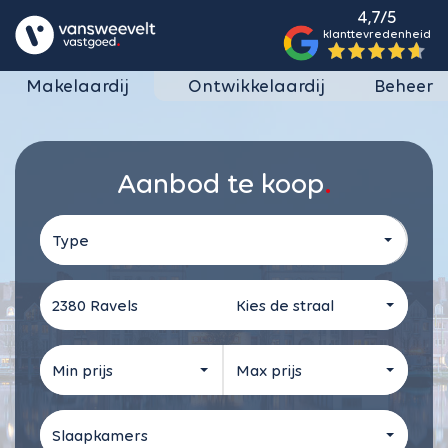
4,7/5
klanttevredenheid
Makelaardij
Ontwikkelaardij
Beheer
Aanbod te koop
Type
Kies de straal
Min prijs
Max prijs
Slaapkamers