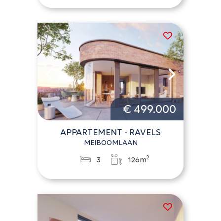
€ 499.000
APPARTEMENT - RAVELS
MEIBOOMLAAN
2
3
126m