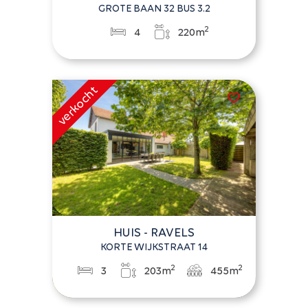
GROTE BAAN 32 BUS 3.2
2
4
220m
HUIS - RAVELS
KORTE WIJKSTRAAT 14
2
2
3
203m
455m