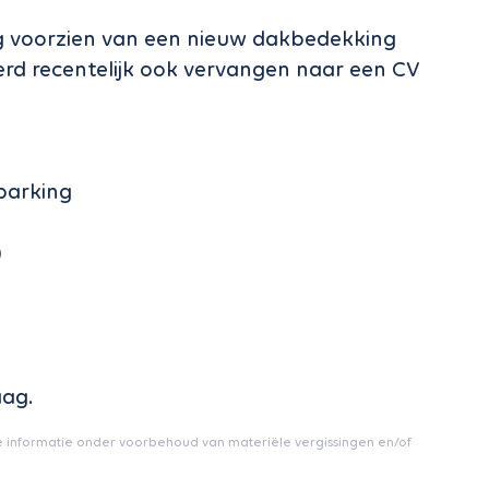
g voorzien van een nieuw dakbedekking
erd recentelijk ook vervangen naar een CV
parking
)
aag.
e informatie onder voorbehoud van materiële vergissingen en/of