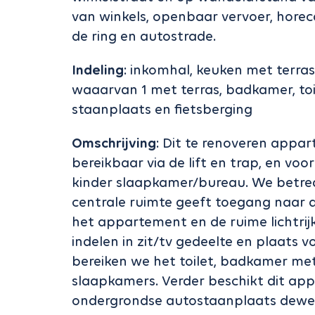
van winkels, openbaar vervoer, horeca
de ring en autostrade.
Indeling
: inkomhal, keuken met terra
waaarvan 1 met terras, badkamer, toi
staanplaats en fietsberging
Omschrijving
: Dit te renoveren appar
bereikbaar via de lift en trap, en vo
kinder slaapkamer/bureau. We betre
centrale ruimte geeft toegang naar d
het appartement en de ruime lichtrij
indelen in zit/tv gedeelte en plaats v
bereiken we het toilet, badkamer me
slaapkamers. Verder beschikt dit ap
ondergrondse autostaanplaats dewelke 