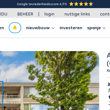
Google tevredenheidsscore 4,7/5
|
DIJ
BEHEER
login
nuttige links
cont
en
nieuwbouw
investeren
spanje
APPARTEMENT T