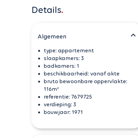
Details
Algemeen
type:
appartement
slaapkamers:
3
badkamers:
1
beschikbaarheid:
vanaf akte
bruto bewoonbare oppervlakte:
116m²
referentie:
7679725
verdieping:
3
bouwjaar:
1971