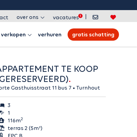
|
over ons
act
vacatures
verkopen
verhuren
gratis schatting
E KOOP
(GERESERVEERD)
Korte Gasthuisstraat 11 bus 7 • Turnhout
3
1
2
116m
terras 2 (5m²)
EPC B