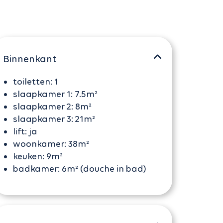
Binnenkant
toiletten:
1
slaapkamer 1:
7.5m²
slaapkamer 2:
8m²
slaapkamer 3:
21m²
lift:
ja
woonkamer:
38m²
keuken:
9m²
badkamer:
6m² (douche in bad)