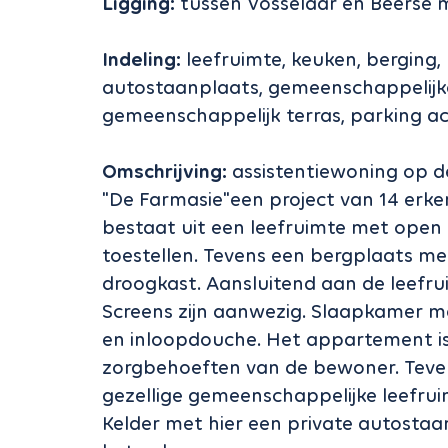
Ligging:
tussen Vosselaar en Beerse 
Indeling:
leefruimte, keuken, berging,
autostaanplaats, gemeenschappelijke
gemeenschappelijk terras, parking a
Omschrijving:
assistentiewoning op d
"De Farmasie"een project van 14 erk
bestaat uit een leefruimte met open
toestellen. Tevens een bergplaats m
droogkast. Aansluitend aan de leefrui
Screens zijn aanwezig. Slaapkamer m
en inloopdouche. Het appartement is
zorgbehoeften van de bewoner. Teven
gezellige gemeenschappelijke leefrui
Kelder met hier een private autosta