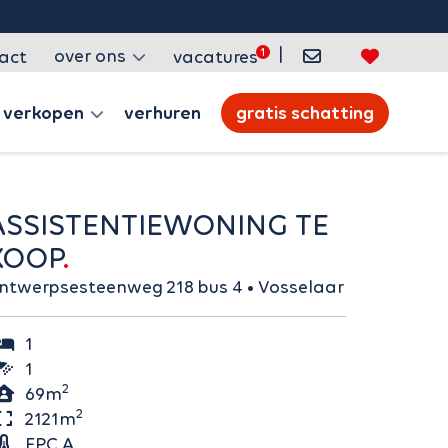
|
over ons
act
vacatures
verkopen
verhuren
gratis schatting
ING TE
KOOP
Antwerpsesteenweg 218 bus 4 • Vosselaar
1
1
2
69m
2
2121m
EPC A