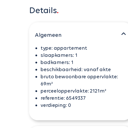
Details
Algemeen
type:
appartement
slaapkamers:
1
badkamers:
1
beschikbaarheid:
vanaf akte
bruto bewoonbare oppervlakte:
69m²
perceeloppervlakte:
2121m²
referentie:
6549337
verdieping:
0