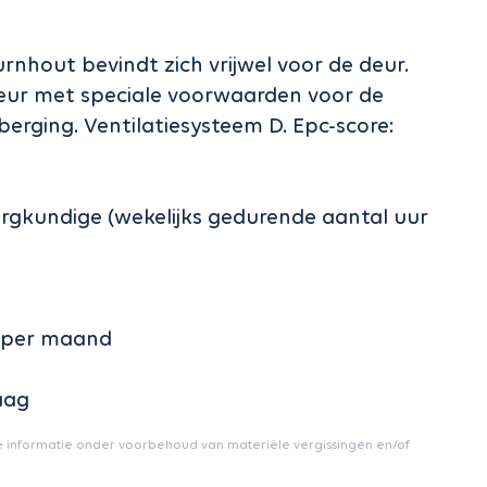
rnhout bevindt zich vrijwel voor de deur.
eur met speciale voorwaarden voor de
rging. Ventilatiesysteem D. Epc-score:
gkundige (wekelijks gedurende aantal uur
1 per maand
aag
e informatie onder voorbehoud van materiële vergissingen en/of