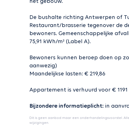
het gebouw.
De bushalte richting Antwerpen of Tu
Restaurant/brasserie tegenover de d
bewoners. Gemeenschappelijke afvalbe
75,91 kWh/m² (Label A).
Bewoners kunnen beroep doen op zor
aanwezig)
Maandelijkse lasten: € 219,86
Appartement is verhuurd voor € 119
Bijzondere informatieplicht:
in aanvr
Dit is geen aanbod maar een onderhandelingsvoorstel. All
wijzigingen.