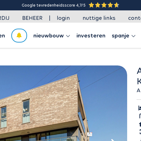
Google tevredenheidsscore 4,7/5
|
DIJ
BEHEER
login
nuttige links
cont
en
nieuwbouw
investeren
spanje
ASSISTENTIEWON