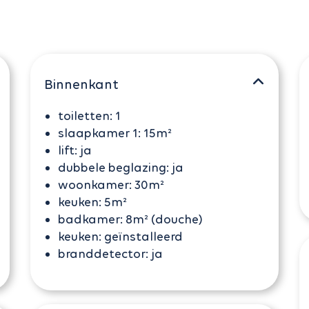
Binnenkant
toiletten:
1
slaapkamer 1:
15m²
lift:
ja
dubbele beglazing:
ja
woonkamer:
30m²
keuken:
5m²
badkamer:
8m² (douche)
keuken:
geïnstalleerd
branddetector:
ja