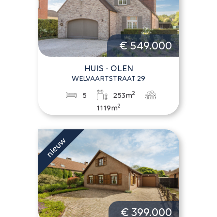
€ 549.000
HUIS - OLEN
WELVAARTSTRAAT 29
2
5
253m
2
1119m
€ 399.000