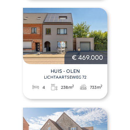
€ 469.000
HUIS - OLEN
LICHTAARTSEWEG 72
2
2
4
238m
733m