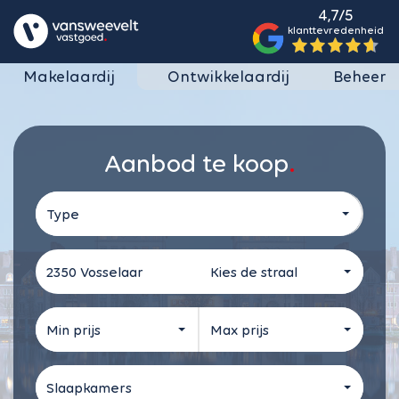
4,7/5
klanttevredenheid
Makelaardij
Ontwikkelaardij
Beheer
Aanbod te koop
Type
Kies de straal
Min prijs
Max prijs
Slaapkamers