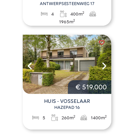
ANTWERPSESTEENWEG 17
2
4
400m
2
1965m
€ 519.000
HUIS - VOSSELAAR
HAZEPAD 16
2
2
5
260m
1400m