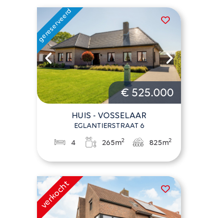
€ 525.000
HUIS - VOSSELAAR
EGLANTIERSTRAAT 6
2
2
4
265m
825m