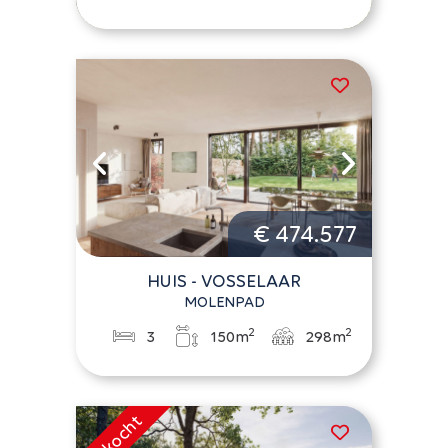
€ 474.577
HUIS - VOSSELAAR
MOLENPAD
2
2
3
150m
298m