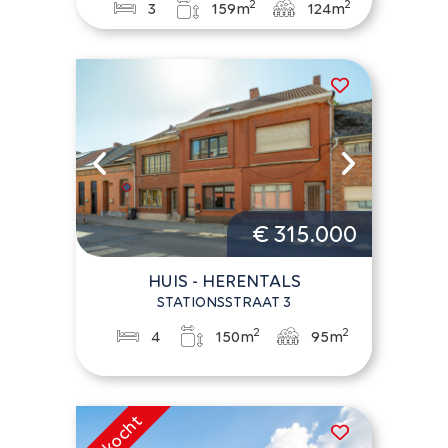
2
2
3
159m
124m
€ 315.000
HUIS - HERENTALS
STATIONSSTRAAT 3
2
2
4
150m
95m