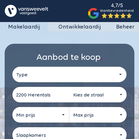
4,7/5
klanttevredenheid
Makelaardij
Ontwikkelaardij
Beheer
Aanbod te koop
Type
Kies de straal
Min prijs
Max prijs
Slaapkamers