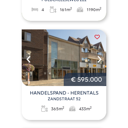
2
2
4
161m
1190m
€ 595.000
HANDELSPAND - HERENTALS
ZANDSTRAAT 52
2
2
365m
433m