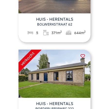
HUIS - HERENTALS
BOLWERKSTRAAT 62
2
2
5
371m
644m
HUIS - HERENTALS
POEDERLEESEWEG 222