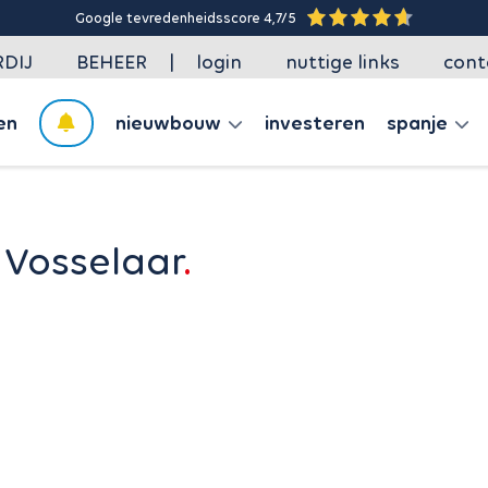
Google tevredenheidsscore 4,7/5
|
DIJ
BEHEER
login
nuttige links
cont
en
nieuwbouw
investeren
spanje
 Vosselaar