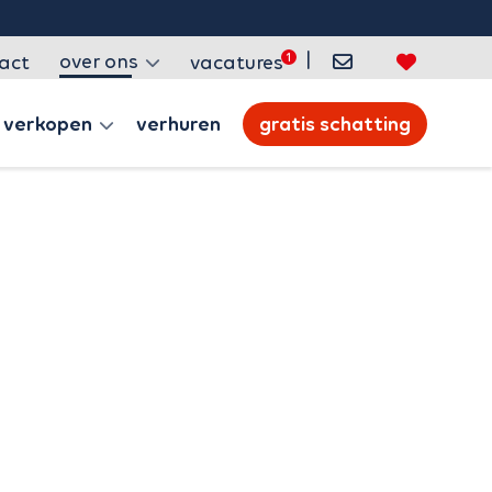
|
over ons
act
vacatures
verkopen
verhuren
gratis schatting