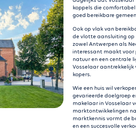
dagelijks dat Vosselaar b
koppels die comfortabel
goed bereikbare gemeen
Ook op vlak van bereikb
de vlotte aansluiting op
zowel Antwerpen als Ned
interessant maakt voor 
natuur en een centrale 
Vosselaar aantrekkelijk
kopers.
Wie een huis wil verkope
gevarieerde doelgroep en
makelaar in Vosselaar v
marktontwikkelingen na
marktkennis vormt de ba
en een succesvolle verko