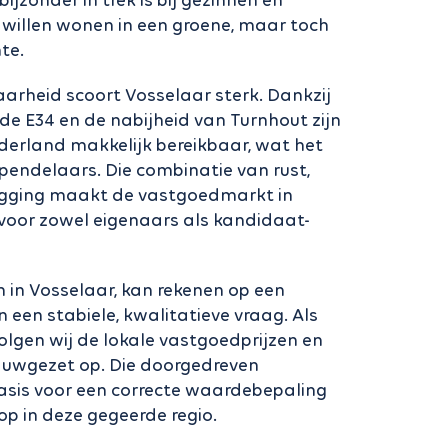
ijzonder in trek is bij gezinnen en
 willen wonen in een groene, maar toch
te.
aarheid scoort Vosselaar sterk. Dankzij
 de E34 en de nabijheid van Turnhout zijn
erland makkelijk bereikbaar, wat het
pendelaars. Die combinatie van rust,
ligging maakt de vastgoedmarkt in
 voor zowel eigenaars als kandidaat-
n in Vosselaar, kan rekenen op een
 een stabiele, kwalitatieve vraag. Als
olgen wij de lokale vastgoedprijzen en
uwgezet op. Die doorgedreven
sis voor een correcte waardebepaling
op in deze gegeerde regio.