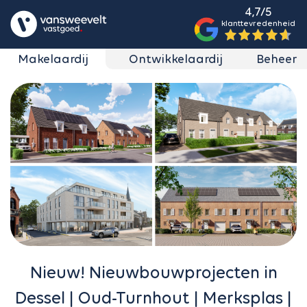
4,7/5
klanttevredenheid
Makelaardij
Ontwikkelaardij
Beheer
Nieuw! Nieuwbouwprojecten in
Dessel | Oud-Turnhout | Merksplas |