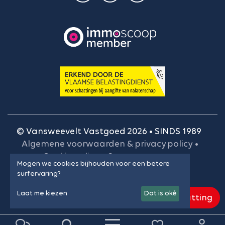
© Vansweevelt Vastgoed 2026 • SINDS 1989
Algemene voorwaarden & privacy policy
•
Cookie policy
•
Onze gegevens
•
Mogen we cookies bijhouden voor een betere
BIV-plichtenleer
•
Cookie instellingen
surfervaring?
Laat me kiezen
Dat is oké
Gratis schatting