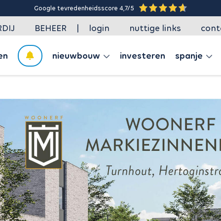
Google tevredenheidsscore 4,7/5
|
DIJ
BEHEER
login
nuttige links
cont
en
nieuwbouw
investeren
spanje