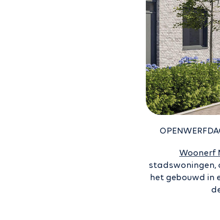
OPENWERFDAG:
Woonerf 
stadswoningen, 
het gebouwd in ee
de