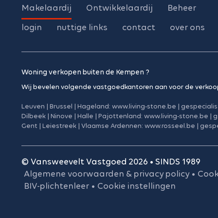
Makelaardij
Ontwikkelaardij
Beheer
login
nuttige links
contact
over ons
Woning verkopen buiten de Kempen ?
Wij bevelen volgende vastgoedkantoren aan voor de verkoo
Leuven | Brussel | Hageland:
www.living-stone.be
|
gespeciali
Dilbeek | Ninove | Halle | Pajottenland:
www.living-stone.be
|
g
Gent | Leiestreek | Vlaamse Ardennen:
www.rosseel.be
|
gespe
© Vansweevelt Vastgoed 2026 • SINDS 1989
Algemene voorwaarden & privacy policy
•
Cook
BIV-plichtenleer
•
Cookie instellingen