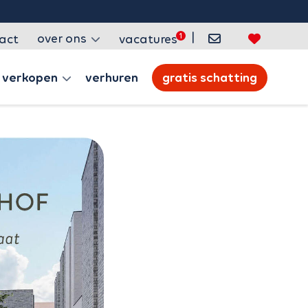
|
over ons
act
vacatures
verkopen
verhuren
gratis schatting