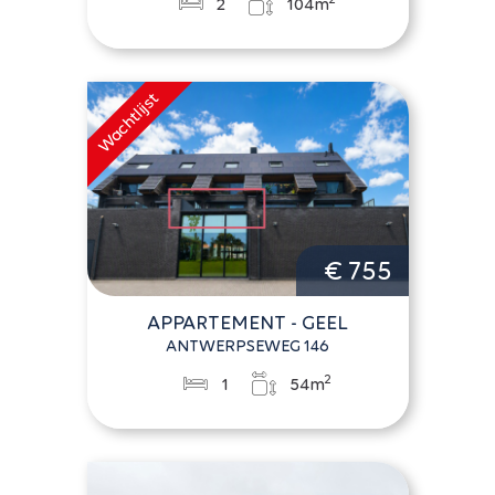
2
104m
€ 755
APPARTEMENT - GEEL
ANTWERPSEWEG 146
2
1
54m