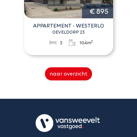
€ 895
APPARTEMENT - WESTERLO
OEVELDORP 23
2
3
104m
naar overzicht