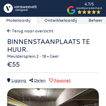
4,7/5
klanttevredenheid
Makelaardij
Ontwikkelaardij
Beheer
Terug naar overzicht
BINNENSTAANPLAATS TE
HUUR
Meuldersplein 2 - 18 • Geel
€55
Ligging
Delen
Favoriet