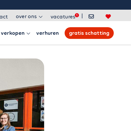
|
over ons
act
vacatures
verkopen
verhuren
gratis schatting