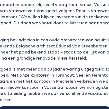
r omdat er opmerkelijk veel vraag komt vanuit Vossel
 van Vansweevelt Vastgoed, volgens Dennis Vansweev
antoor. “We willen blijven investeren in de toekoms
oed. Dit doen we vooral door te luisteren naar onz
ging bevindt zich in een oude architectenwoning uit 
ekende Belgische architect Eduard Van Steenbergen
der het pand bekend staat – staat op de lijst van
 na een grondige renovatie in ere hersteld.
oed is met meer dan 30 jaar ervaring uitgegroeid t
en. Met onze kantoren in Turnhout, Geel en Herental
ars en met het kantoor in Mechelen verbreden we o
et nieuwe kantoor in Vosselaar staan we nu nog ster
e uitbreiding hebben we ook verschillende vacature
erken.