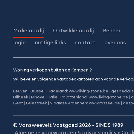
Makelaardij
Ontwikkelaardij
Beheer
login
nuttige links
contact
over ons
Woning verkopen buiten de Kempen ?
Wij bevelen volgende vastgoedkantoren aan voor de verkoo
Leuven | Brussel | Hageland:
www.living-stone.be
|
gespeciali
Dilbeek | Ninove | Halle | Pajottenland:
www.living-stone.be
|
g
Gent | Leiestreek | Vlaamse Ardennen:
www.rosseel.be
|
gespe
© Vansweevelt Vastgoed 2026 • SINDS 1989
Algemene voorwaarden & privacy policy
•
Cook