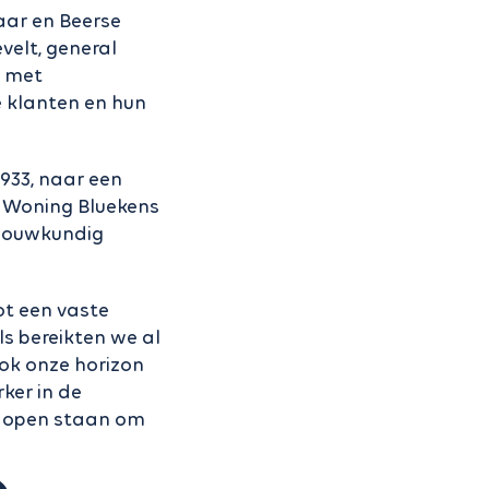
aar en Beerse
elt, general
t met
e klanten en hun
1933, naar een
. Woning Bluekens
 bouwkundig
ot een vaste
s bereikten we al
ok onze horizon
ker in de
s open staan om