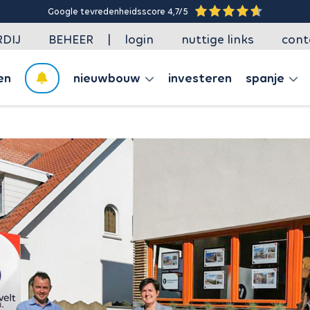
Google tevredenheidsscore 4,7/5
|
DIJ
BEHEER
login
nuttige links
cont
en
nieuwbouw
investeren
spanje