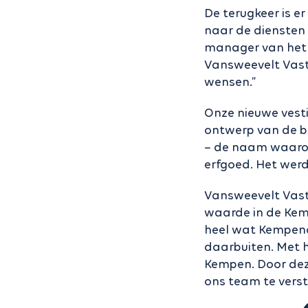
De terugkeer is e
naar de diensten
manager van het k
Vansweevelt Vastg
wensen.”
Onze nieuwe vesti
ontwerp van de b
– de naam waaron
erfgoed. Het werd
Vansweevelt Vastg
waarde in de Kemp
heel wat Kempena
daarbuiten. Met h
Kempen. Door dez
ons team te verst