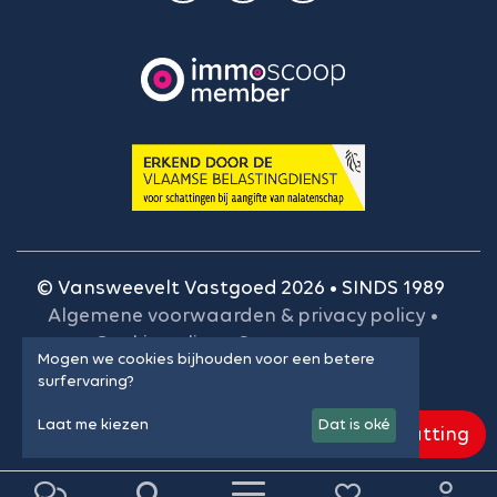
© Vansweevelt Vastgoed 2026 • SINDS 1989
Algemene voorwaarden & privacy policy
•
Cookie policy
•
Onze gegevens
•
Mogen we cookies bijhouden voor een betere
BIV-plichtenleer
•
Cookie instellingen
surfervaring?
Laat me kiezen
Dat is oké
Gratis schatting