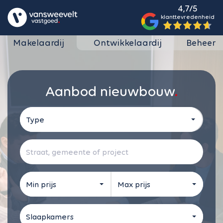
4,7/5
klanttevredenheid
Makelaardij
Ontwikkelaardij
Beheer
Aanbod nieuwbouw
Type
Min prijs
Max prijs
Slaapkamers