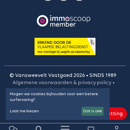
© Vansweevelt Vastgoed 2026 • SINDS 1989
Algemene voorwaarden & privacy policy
•
Cookie policy
•
Onze gegevens
•
Mogen we cookies bijhouden voor een betere
BIV-plichtenleer
•
Cookie instellingen
surfervaring?
Laat me kiezen
Dat is oké
Gratis schatting