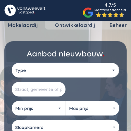
4,7/5
klanttevredenheid
Makelaardij
Ontwikkelaardij
Beheer
Aanbod nieuwbouw
Type
Min prijs
Max prijs
Slaapkamers