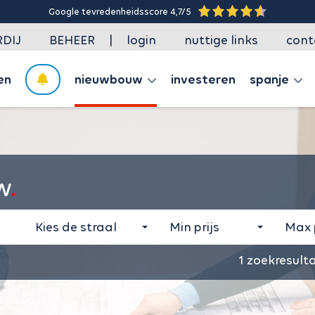
Google tevredenheidsscore 4,7/5
|
DIJ
BEHEER
login
nuttige links
cont
en
nieuwbouw
investeren
spanje
w
Kies de straal
Min prijs
Max p
1
zoekresult