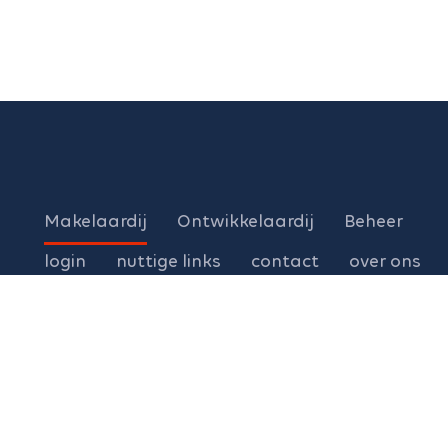
Makelaardij
Ontwikkelaardij
Beheer
login
nuttige links
contact
over ons
Woning verkopen buiten de Kempen ?
Wij bevelen volgende vastgoedkantoren aan voor de verkoo
Leuven | Brussel | Hageland:
www.living-stone.be
|
gespeciali
Dilbeek | Ninove | Halle | Pajottenland:
www.living-stone.be
|
g