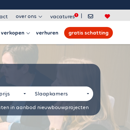
|
over ons
act
vacatures
verkopen
verhuren
gratis schatting
rijs
Slaapkamers
aten in aanbod nieuwbouwprojecten