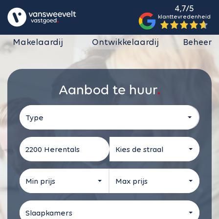
4,7/5
klanttevredenheid
Makelaardij
Ontwikkelaardij
Beheer
Aanbod te huur
Type
Kies de straal
Min prijs
Max prijs
Slaapkamers