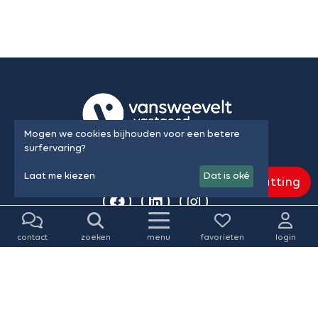
Mogen we cookies bijhouden voor een betere
surfervaring?
Volg ons op
Laat me kiezen
Dat is oké
Gratis schatting
contact
zoeken
menu
favorieten
login