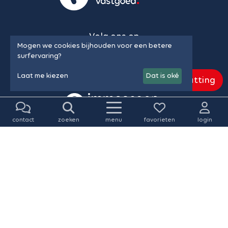
Volg ons op
Mogen we cookies bijhouden voor een betere
surfervaring?
Laat me kiezen
Dat is oké
Gratis schatting
contact
zoeken
menu
favorieten
login
© Vansweevelt Vastgoed 2026 • SINDS 1989
Algemene voorwaarden & privacy policy
•
Cookie policy
•
Onze gegevens
•