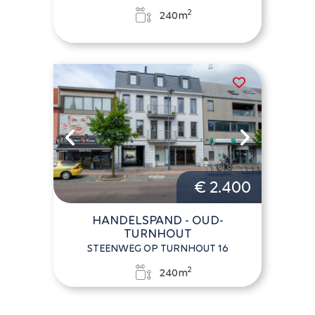
2
240m
€ 2.400
HANDELSPAND - OUD-
TURNHOUT
STEENWEG OP TURNHOUT 16
2
240m