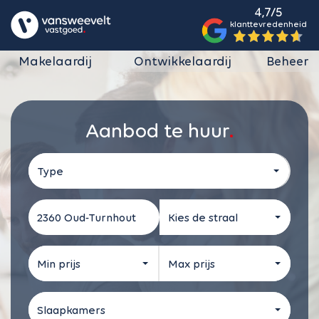
4,7/5
klanttevredenheid
Makelaardij
Ontwikkelaardij
Beheer
Aanbod te huur
Type
Kies de straal
Min prijs
Max prijs
Slaapkamers