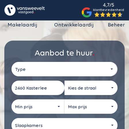
4,7/5
klanttevredenheid
Makelaardij
Ontwikkelaardij
Beheer
Aanbod te huur
Type
Kies de straal
Min prijs
Max prijs
Slaapkamers