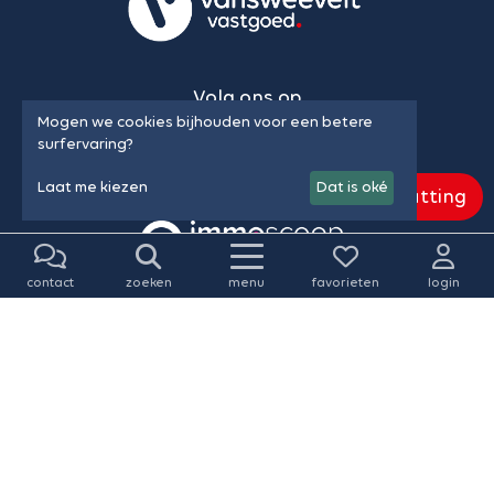
Volg ons op
Mogen we cookies bijhouden voor een betere
surfervaring?
Laat me kiezen
Dat is oké
Gratis schatting
contact
zoeken
menu
favorieten
login
© Vansweevelt Vastgoed 2026 • SINDS 1989
Algemene voorwaarden & privacy policy
•