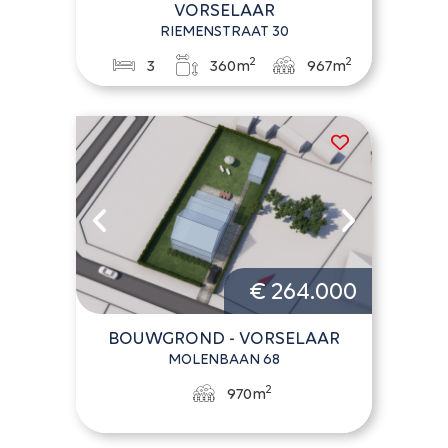
VORSELAAR
RIEMENSTRAAT 30
2
2
3
360m
967m
€ 264.000
BOUWGROND - VORSELAAR
MOLENBAAN 68
2
970m