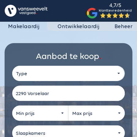
4,7/5
klanttevredenheid
Makelaardij
Ontwikkelaardij
Beheer
Aanbod te koop
Type
Kies de straal
Min prijs
Max prijs
Slaapkamers