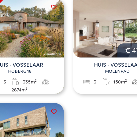
€ 4
UIS - VOSSELAAR
HUIS - VOSSELA
HOBERG 18
MOLENPAD
2
2
3
335m
3
150m
2
2874m