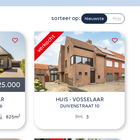
sorteer op:
Nieuwste
Prijs
25.000
AR
HUIS - VOSSELAAR
6
DUIVENSTRAAT 10
2
825m
3