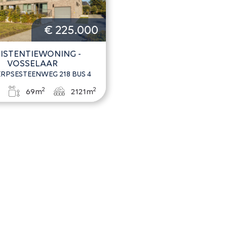
€ 225.000
ISTENTIEWONING -
VOSSELAAR
PSESTEENWEG 218 BUS 4
2
2
1
69m
2121m