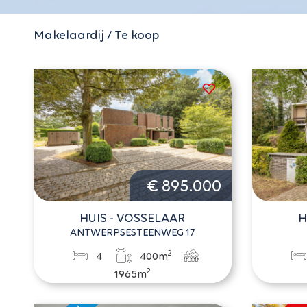
Makelaardij / Te koop
€ 895.000
HUIS - VOSSELAAR
H
ANTWERPSESTEENWEG 17
2
4
400m
2
1965m