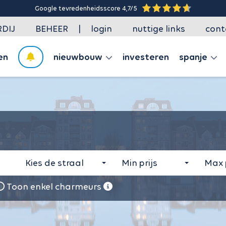
gle tevredenheidsscore 4,7/5
|
DIJ
BEHEER
login
nuttige links
cont
en
nieuwbouw
investeren
spanje
Kies de straal
Min prijs
Max p
Toon enkel charmeurs