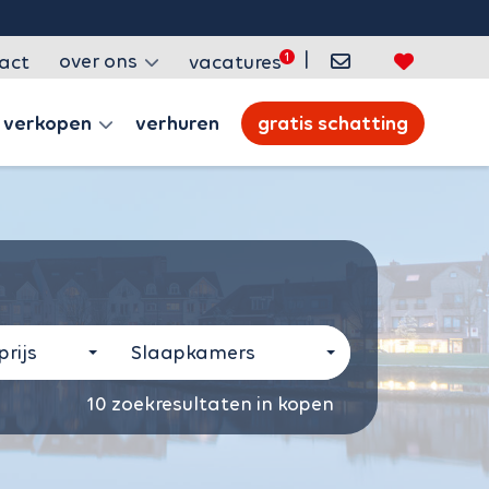
|
over ons
act
vacatures
verkopen
verhuren
gratis schatting
rijs
Slaapkamers
10
zoekresultaten in kopen