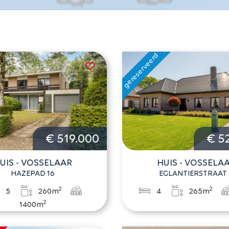
€ 519.000
€ 5
UIS - VOSSELAAR
HUIS - VOSSELA
HAZEPAD 16
EGLANTIERSTRAAT 
2
2
5
260m
4
265m
2
1400m