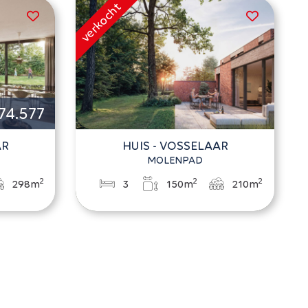
74.577
AR
HUIS - VOSSELAAR
MOLENPAD
2
2
2
298m
3
150m
210m