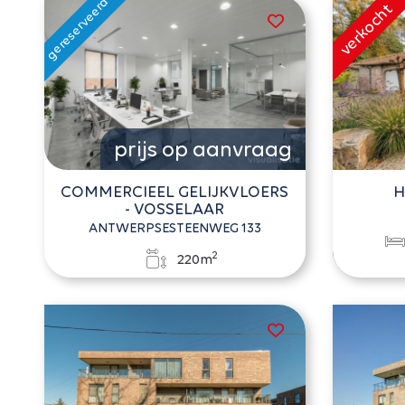
prijs op aanvraag
COMMERCIEEL GELIJKVLOERS
H
- VOSSELAAR
ANTWERPSESTEENWEG 133
2
220m