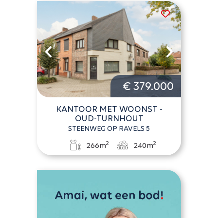
€ 379.000
KANTOOR MET WOONST -
OUD-TURNHOUT
STEENWEG OP RAVELS 5
2
2
266m
240m