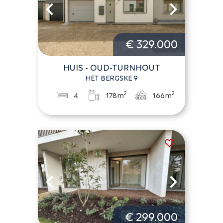
€ 329.000
HUIS - OUD-TURNHOUT
HET BERGSKE 9
2
2
4
178m
166m
€ 299.000