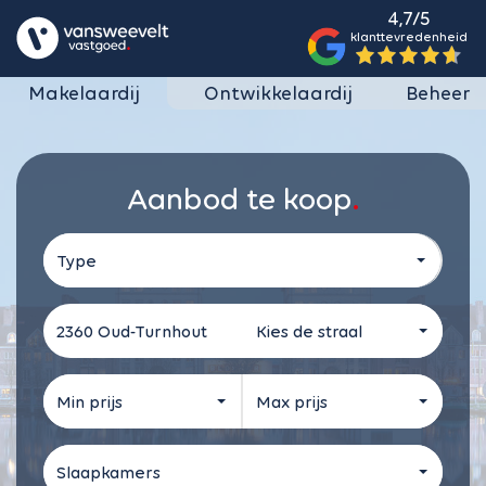
4,7/5
klanttevredenheid
Makelaardij
Ontwikkelaardij
Beheer
Aanbod te koop
Type
Kies de straal
Min prijs
Max prijs
Slaapkamers