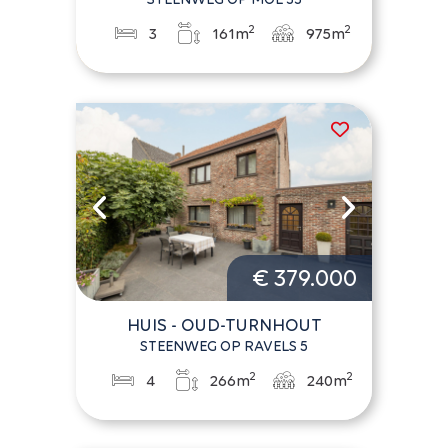
2
2
3
161m
975m
€ 379.000
HUIS - OUD-TURNHOUT
STEENWEG OP RAVELS 5
2
2
4
266m
240m