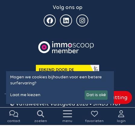
Volg ons op
Mogen we cookies bijhouden voor een betere
surfervaring?
Laat me kiezen
Dat is oké
Gratis schatting
© Vansweevelt Vastgoed 2026 • SINDS 1989
Algemene voorwaarden & privacy policy
•
Cookie policy
•
Onze gegevens
•
contact
zoeken
menu
favorieten
login
BIV-plichtenleer
•
Cookie instellingen