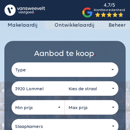
4,7/5
klanttevredenheid
Makelaardij
Ontwikkelaardij
Beheer
Aanbod te koop
Type
Kies de straal
Min prijs
Max prijs
Slaapkamers