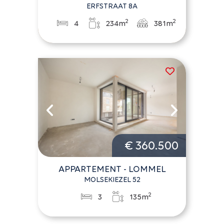
ERFSTRAAT 8A
2
2
4
234m
381m
€ 360.500
APPARTEMENT - LOMMEL
MOLSEKIEZEL 52
2
3
135m