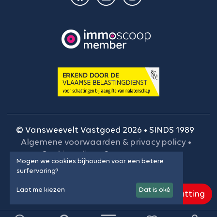
© Vansweevelt Vastgoed 2026 • SINDS 1989
Algemene voorwaarden & privacy policy
•
Cookie policy
•
Onze gegevens
•
Mogen we cookies bijhouden voor een betere
BIV-plichtenleer
•
Cookie instellingen
surfervaring?
Laat me kiezen
Dat is oké
Gratis schatting