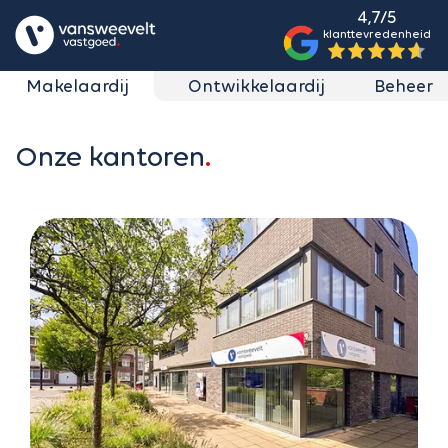
4,7/5
klanttevredenheid
Makelaardij
Ontwikkelaardij
Beheer
Onze kantoren